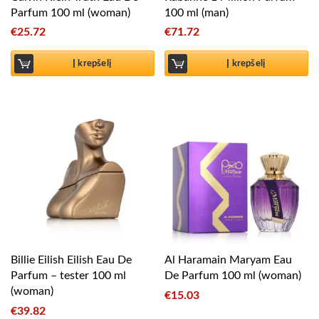
Parfum 100 ml (woman)
100 ml (man)
€
25.72
€
71.72
Į krepšelį
Į krepšelį
Billie Eilish Eilish Eau De
Al Haramain Maryam Eau
Parfum – tester 100 ml
De Parfum 100 ml (woman)
(woman)
€
15.03
€
39.82