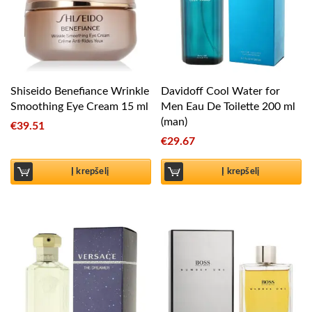
Shiseido Benefiance Wrinkle
Davidoff Cool Water for
Smoothing Eye Cream 15 ml
Men Eau De Toilette 200 ml
(man)
€
39.51
€
29.67
Į krepšelį
Į krepšelį