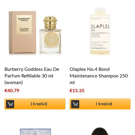
Burberry Goddess Eau De
Olaplex No.4 Bond
Parfum Refillable 30 ml
Maintenance Shampoo 250
(woman)
ml
€
40.79
€
15.35
Į krepšelį
Į krepšelį