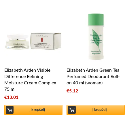
Elizabeth Arden Visible
Elizabeth Arden Green Tea
Difference Refining
Perfumed Deodorant Roll-
Moisture Cream Complex
on 40 ml (woman)
75 ml
€
5.12
€
13.01
Į krepšelį
Į krepšelį