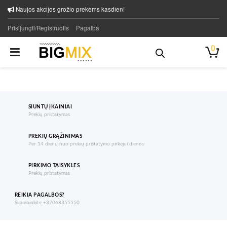
Naujos akcijos grožio prekėms kasdien!
Prisijungti/Registruotis
Pagalba
0
SIUNTŲ ĮKAINIAI
Prekių pristatymas
PREKIŲ GRĄŽINIMAS
Per 14 dienų nuo prekių pristatymo pirkėjui dienos
PIRKIMO TAISYKLES
Prekių pristatymas
REIKIA PAGALBOS?
Skambinkite +37068355550