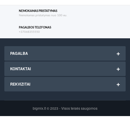
NEMOKAMAS PRISTATYMAS
Nemokamas pristatymas nuo 100 eu.
PAGALBOS TELEFONAS
+37068355550
PAGALBA
KONTAKTAI
REKVIZITAI
bigmix.lt © 2023 - Visos teisės saugomos