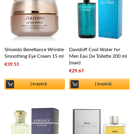
Shiseido Benefiance Wrinkle
Davidoff Cool Water for
Smoothing Eye Cream 15 ml
Men Eau De Toilette 200 ml
(man)
€
39.51
€
29.67
Į krepšelį
Į krepšelį