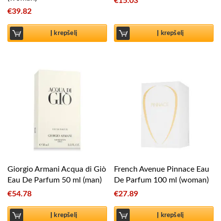
€
15.03
€
39.82
Į krepšelį
Į krepšelį
Giorgio Armani Acqua di Giò
French Avenue Pinnace Eau
Eau De Parfum 50 ml (man)
De Parfum 100 ml (woman)
€
54.78
€
27.89
Į krepšelį
Į krepšelį