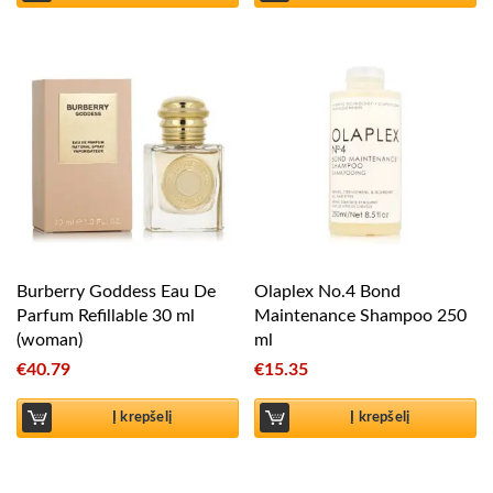
Burberry Goddess Eau De
Olaplex No.4 Bond
Parfum Refillable 30 ml
Maintenance Shampoo 250
(woman)
ml
€
40.79
€
15.35
Į krepšelį
Į krepšelį