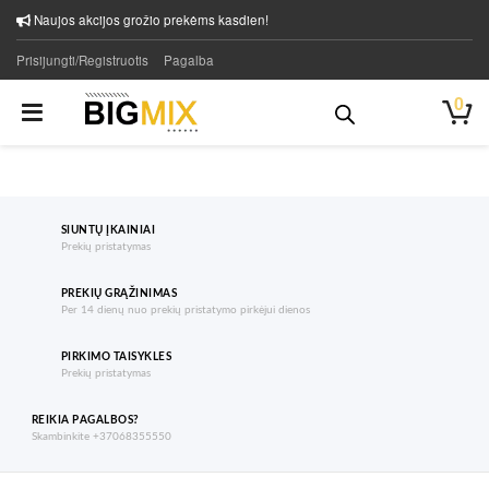
Naujos akcijos grožio prekėms kasdien!
Prisijungti/Registruotis
Pagalba
0
SIUNTŲ ĮKAINIAI
Prekių pristatymas
PREKIŲ GRĄŽINIMAS
Per 14 dienų nuo prekių pristatymo pirkėjui dienos
PIRKIMO TAISYKLES
Prekių pristatymas
REIKIA PAGALBOS?
Skambinkite +37068355550