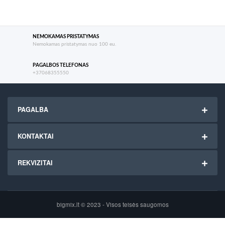
NEMOKAMAS PRISTATYMAS
Nemokamas pristatymas nuo 100 eu.
PAGALBOS TELEFONAS
+37068355550
PAGALBA
KONTAKTAI
REKVIZITAI
bigmix.lt © 2023 - Visos teisės saugomos