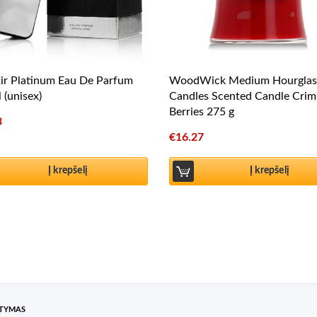
xir Platinum Eau De Parfum
WoodWick Medium Hourglas
 (unisex)
Candles Scented Candle Cri
Berries 275 g
3
€
16.27
Į krepšelį
Į krepšelį
ATYMAS