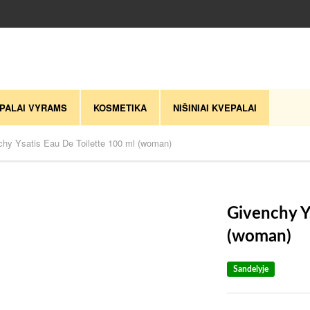
PALAI VYRAMS
KOSMETIKA
NIŠINIAI KVEPALAI
chy Ysatis Eau De Toilette 100 ml (woman)
Givenchy Y
(woman)
Sandelyje