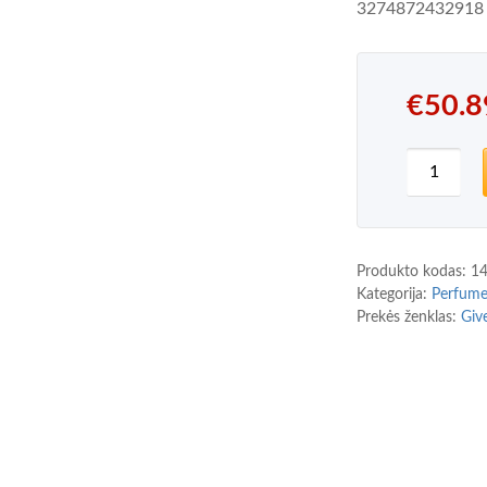
3274872432918
€
50.8
produkto
Produkto kodas:
1
Kategorija:
Perfum
Prekės ženklas:
Giv