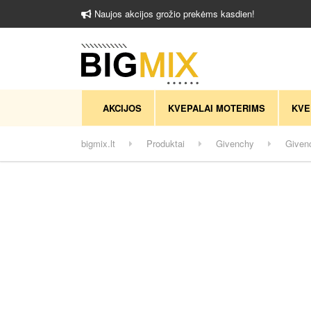
Naujos akcijos grožio prekėms kasdien!
AKCIJOS
KVEPALAI MOTERIMS
KVE
bigmix.lt
Produktai
Givenchy
Given