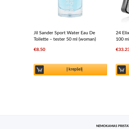
Jil Sander Sport Water Eau De
24 Eli
Toilette – tester 50 ml (woman)
100 ml
€
8.50
€
33.2
Į krepšelį
NEMOKAMAS PRIST