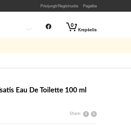
Prisijungti/Registruotis
Pagalba
0
Krepšelis
satis Eau De Toilette 100 ml
Share: