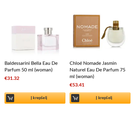
Baldessarini Bella Eau De
Chloé Nomade Jasmin
Parfum 50 ml (woman)
Naturel Eau De Parfum 75
ml (woman)
€
31.32
€
53.41
Į krepšelį
Į krepšelį