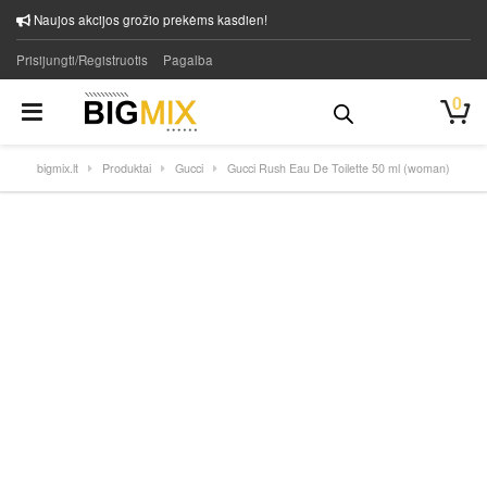
Naujos akcijos grožio prekėms kasdien!
Prisijungti/Registruotis
Pagalba
0
bigmix.lt
Produktai
Gucci
Gucci Rush Eau De Toilette 50 ml (woman)