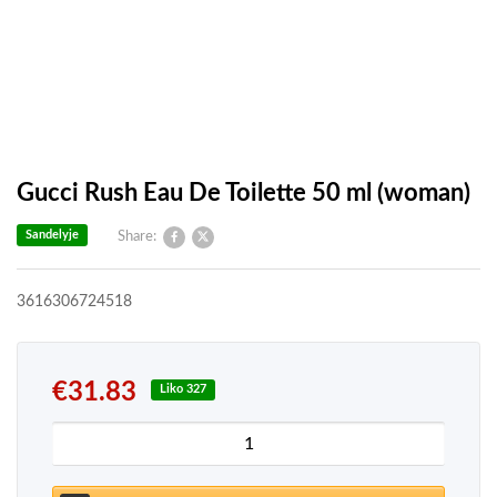
Gucci Rush Eau De Toilette 50 ml (woman)
Sandelyje
Share:
3616306724518
€
31.83
Liko 327
produkto kiekis: Gucci Rush Eau De Toilette 50 ml