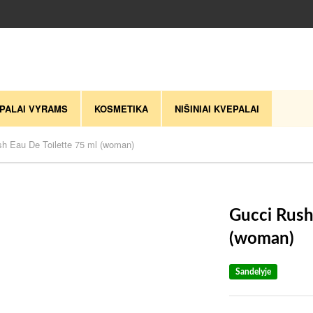
PALAI VYRAMS
KOSMETIKA
NIŠINIAI KVEPALAI
h Eau De Toilette 75 ml (woman)
Gucci Rush
(woman)
Sandelyje