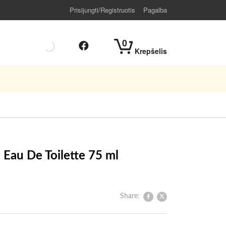
Prisijungti/Registruotis
Pagalba
0
Krepšelis
 Eau De Toilette 75 ml
Share: