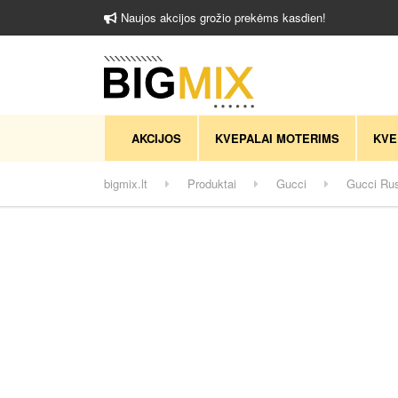
Naujos akcijos grožio prekėms kasdien!
AKCIJOS
KVEPALAI MOTERIMS
KVE
bigmix.lt
Produktai
Gucci
Gucci Rus