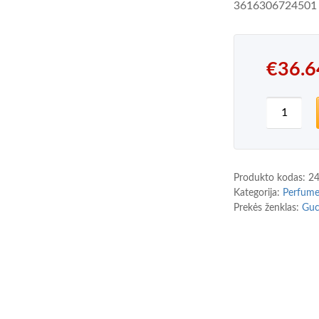
3616306724501
€
36.6
produkto
Produkto kodas:
2
Kategorija:
Perfum
Prekės ženklas:
Guc