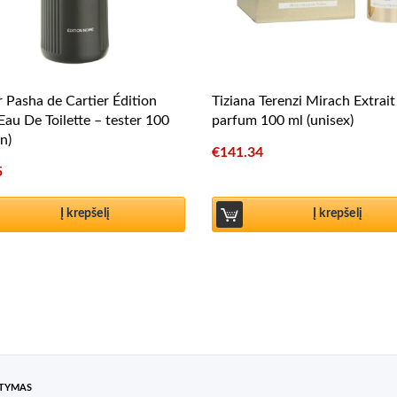
r Pasha de Cartier Édition
Tiziana Terenzi Mirach Extrait
Eau De Toilette – tester 100
parfum 100 ml (unisex)
n)
€
141.34
5
Į krepšelį
Į krepšelį
ATYMAS