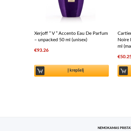
Xerjoff ” V ” Accento Eau De Parfum
Cartie
– unpacked 50 ml (unisex)
Noire 
ml (ma
€
93.26
€
50.2
Į krepšelį
NEMOKAMAS PRIST