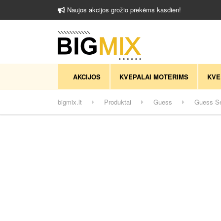
Naujos akcijos grožio prekėms kasdien!
AKCIJOS
KVEPALAI MOTERIMS
KVE
bigmix.lt
Produktai
Guess
Guess Se