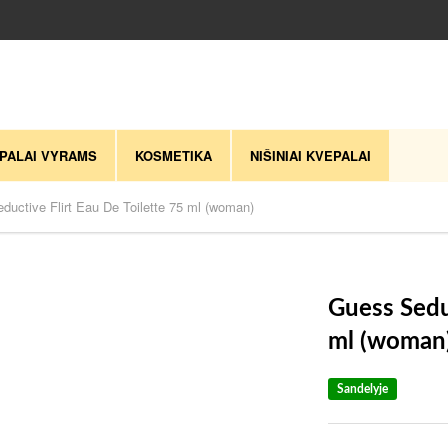
PALAI VYRAMS
KOSMETIKA
NIŠINIAI KVEPALAI
ductive Flirt Eau De Toilette 75 ml (woman)
Guess Seduc
ml (woman
Sandelyje