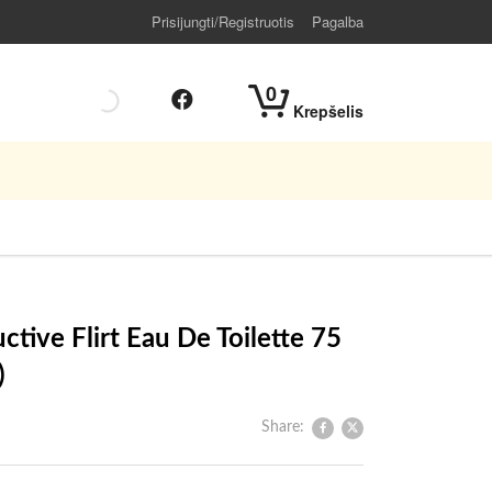
Prisijungti/Registruotis
Pagalba
0
Krepšelis
tive Flirt Eau De Toilette 75
)
Share: