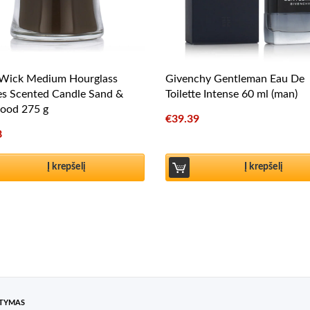
ick Medium Hourglass
Givenchy Gentleman Eau De
es Scented Candle Sand &
Toilette Intense 60 ml (man)
wood 275 g
€
39.39
8
Į krepšelį
Į krepšelį
ATYMAS