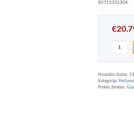
85715331304
€
20.7
produkto
Produkto kodas:
1
Kategorija:
Perfum
Prekės ženklas:
Gue