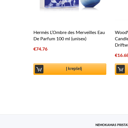
Hermès L’Ombre des Merveilles Eau
WoodW
De Parfum 100 ml (unisex)
Candl
Drift
€
74.76
€
16.6
Į krepšelį
NEMOKAMAS PRIST