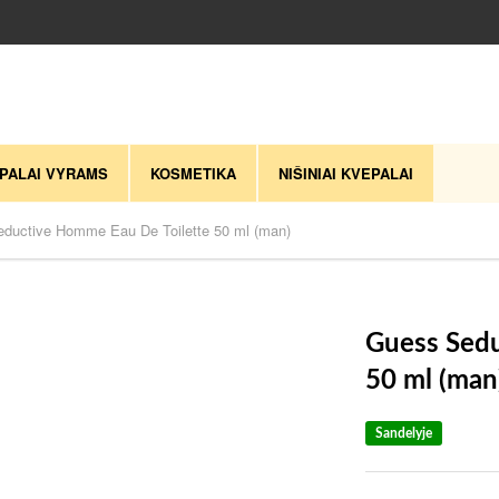
PALAI VYRAMS
KOSMETIKA
NIŠINIAI KVEPALAI
ductive Homme Eau De Toilette 50 ml (man)
Guess Sedu
50 ml (man
Sandelyje