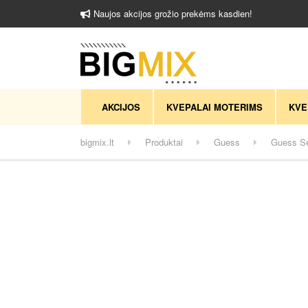
Naujos akcijos grožio prekėms kasdien!
AKCIJOS
KVEPALAI MOTERIMS
KVE
bigmix.lt
Produktai
Guess
Guess Se