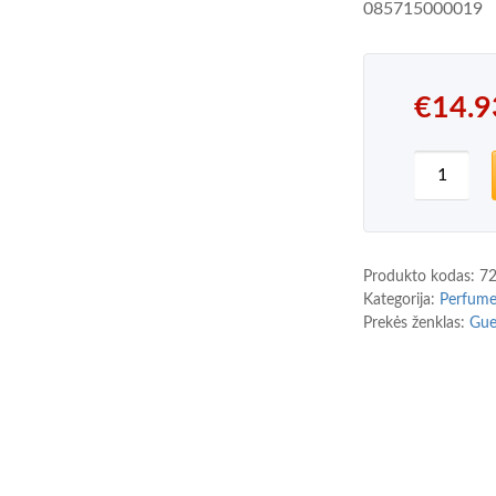
085715000019
€
14.9
produkto
Produkto kodas:
7
Kategorija:
Perfum
Prekės ženklas:
Gue