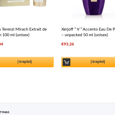
a Terenzi Mirach Extrait de
Xerjoff ” V ” Accento Eau De 
 100 ml (unisex)
– unpacked 50 ml (unisex)
34
€
93.26
Į krepšelį
Į krepšelį
ATYMAS