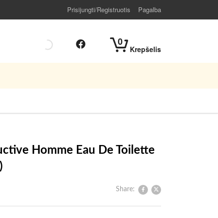
Prisijungti/Registruotis
Pagalba
0
Krepšelis
ctive Homme Eau De Toilette
)
Share: