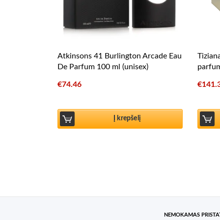
Atkinsons 41 Burlington Arcade Eau
Tizian
De Parfum 100 ml (unisex)
parfum
€
74.46
€
141.
Į krepšelį
NEMOKAMAS PRIST