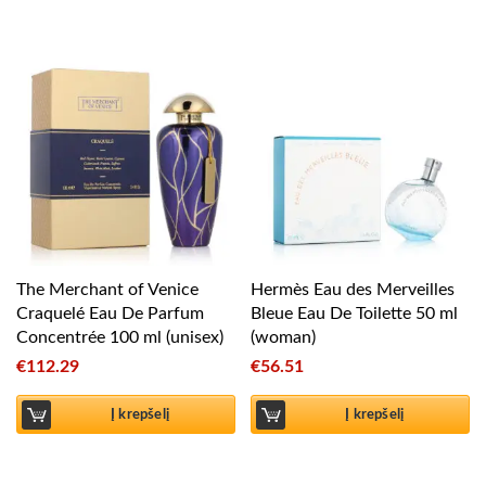
The Merchant of Venice
Hermès Eau des Merveilles
Craquelé Eau De Parfum
Bleue Eau De Toilette 50 ml
Concentrée 100 ml (unisex)
(woman)
€
112.29
€
56.51
Į krepšelį
Į krepšelį