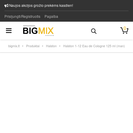
Naujos akcijos grožio prekėms kasdien!
Prisijungti/Registruotis
Pagalba
0
bigmix.lt
Produktai
Halston
Halston 1-12 Eau de Cologne 125 ml (man)