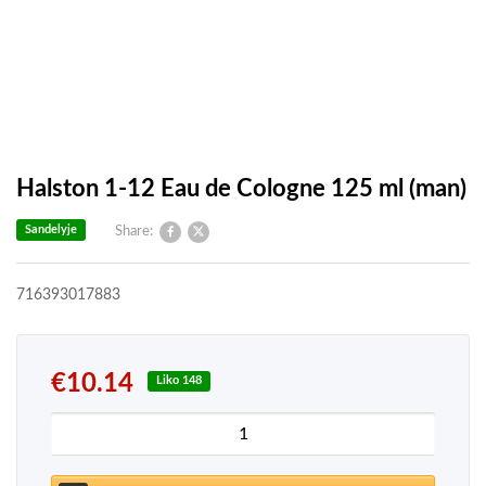
Halston 1-12 Eau de Cologne 125 ml (man)
Sandelyje
Share:
716393017883
€
10.14
Liko 148
produkto kiekis: Halston 1-12 Eau de Cologne 125