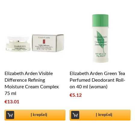
Elizabeth Arden Visible
Elizabeth Arden Green Tea
Difference Refining
Perfumed Deodorant Roll-
Moisture Cream Complex
on 40 ml (woman)
75 ml
€
5.12
€
13.01
Į krepšelį
Į krepšelį