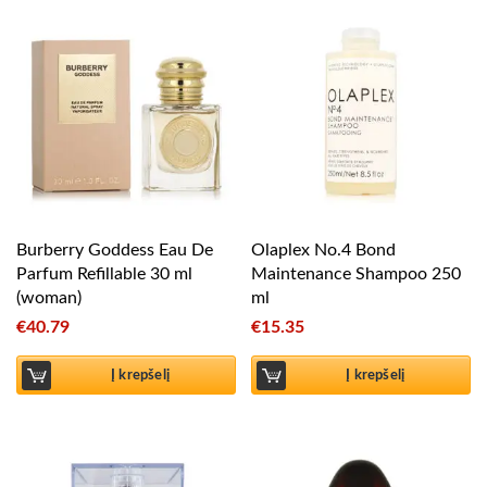
Burberry Goddess Eau De
Olaplex No.4 Bond
Parfum Refillable 30 ml
Maintenance Shampoo 250
(woman)
ml
€
40.79
€
15.35
Į krepšelį
Į krepšelį