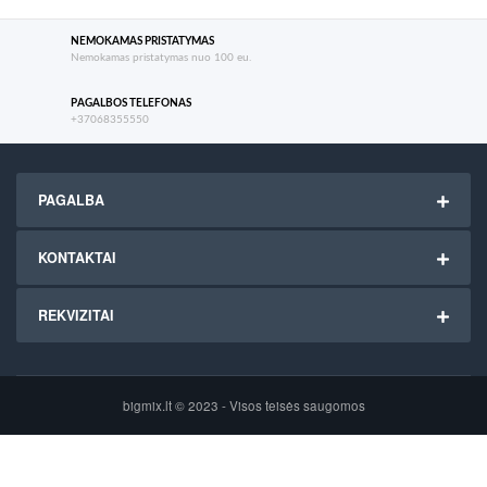
NEMOKAMAS PRISTATYMAS
Nemokamas pristatymas nuo 100 eu.
PAGALBOS TELEFONAS
+37068355550
PAGALBA
KONTAKTAI
REKVIZITAI
bigmix.lt © 2023 - Visos teisės saugomos