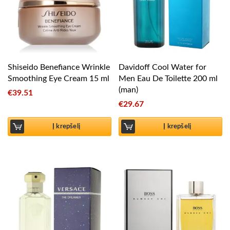
Shiseido Benefiance Wrinkle
Davidoff Cool Water for
Smoothing Eye Cream 15 ml
Men Eau De Toilette 200 ml
(man)
€
39.51
€
29.67
Į krepšelį
Į krepšelį