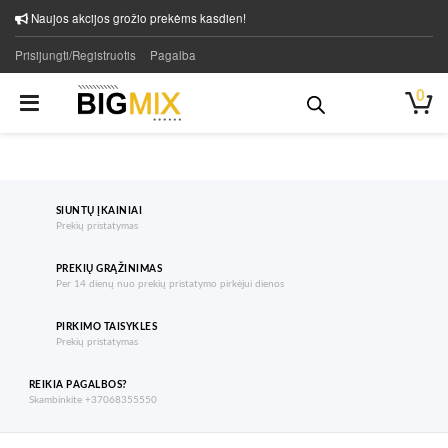
Naujos akcijos grožio prekėms kasdien!
Prisijungti/Registruotis
Pagalba
0
SIUNTŲ ĮKAINIAI
Prekių pristatymas
PREKIŲ GRĄŽINIMAS
Per 14 dienų nuo prekių pristatymo pirkėjui dienos
PIRKIMO TAISYKLES
Prekių pristatymas
REIKIA PAGALBOS?
Skambinkite +37068355550