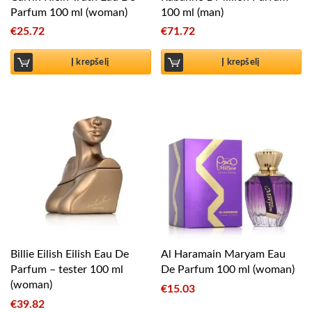
Parfum 100 ml (woman)
100 ml (man)
€
25.72
€
71.72
Į krepšelį
Į krepšelį
Billie Eilish Eilish Eau De
Al Haramain Maryam Eau
Parfum – tester 100 ml
De Parfum 100 ml (woman)
(woman)
€
15.03
€
39.82