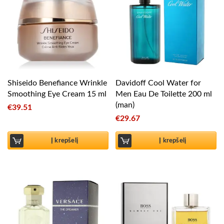
Shiseido Benefiance Wrinkle
Davidoff Cool Water for
Smoothing Eye Cream 15 ml
Men Eau De Toilette 200 ml
(man)
€
39.51
€
29.67
Į krepšelį
Į krepšelį