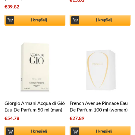
€
15.03
€
39.82
Į krepšelį
Į krepšelį
Giorgio Armani Acqua di Giò
French Avenue Pinnace Eau
Eau De Parfum 50 ml (man)
De Parfum 100 ml (woman)
€
54.78
€
27.89
Į krepšelį
Į krepšelį