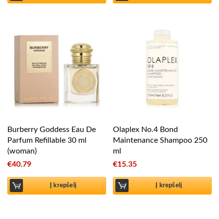
Burberry Goddess Eau De
Olaplex No.4 Bond
Parfum Refillable 30 ml
Maintenance Shampoo 250
(woman)
ml
€
40.79
€
15.35
Į krepšelį
Į krepšelį