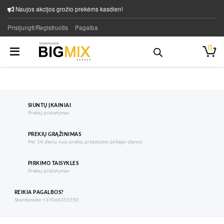
Naujos akcijos grožio prekėms kasdien!
Prisijungti/Registruotis
Pagalba
0
SIUNTŲ ĮKAINIAI
Prekių pristatymas
PREKIŲ GRĄŽINIMAS
Per 14 dienų nuo prekių pristatymo pirkėjui dienos
PIRKIMO TAISYKLES
Prekių pristatymas
REIKIA PAGALBOS?
Skambinkite +37068355550