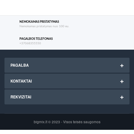
NEMOKAMAS PRISTATYMAS
Nemokamas pristatymas nuo 100 eu.
PAGALBOS TELEFONAS
+37068355550
PAGALBA
KONTAKTAI
REKVIZITAI
bigmix.lt © 2023 - Visos teisės saugomos