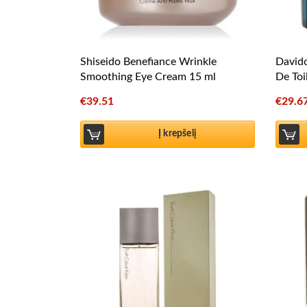
Shiseido Benefiance Wrinkle
Davido
Smoothing Eye Cream 15 ml
De Toi
€
39.51
€
29.6
Į krepšelį