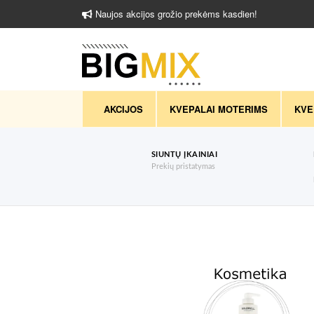
Naujos akcijos grožio prekėms kasdien!
AKCIJOS
KVEPALAI MOTERIMS
KVE
SIUNTŲ ĮKAINIAI
Prekių pristatymas