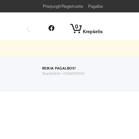
Prisijungti/Registruotis
Pagalba
0
Krepšelis
REIKIA PAGALBOS?
Skambinkite +37068355550