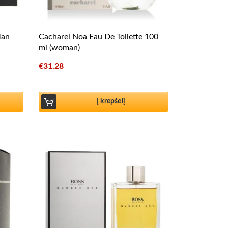
Man
Cacharel Noa Eau De Toilette 100
ml (woman)
€
31.28
Į krepšelį