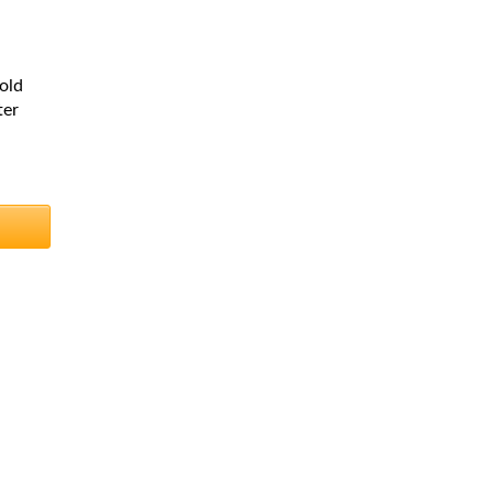
old
ter