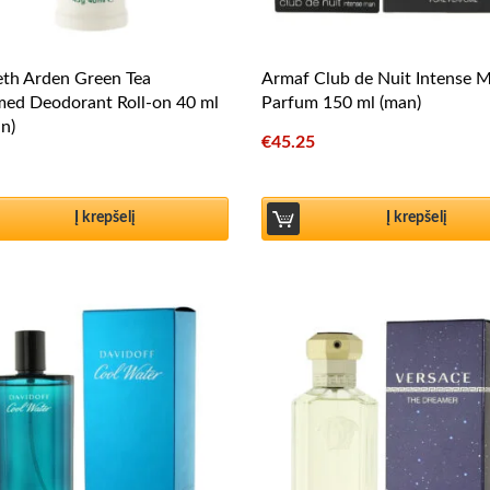
eth Arden Green Tea
Armaf Club de Nuit Intense 
med Deodorant Roll-on 40 ml
Parfum 150 ml (man)
n)
€
45.25
Į krepšelį
Į krepšelį