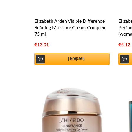
Elizabeth Arden Visible Difference
Elizab
Refining Moisture Cream Complex
Perfu
75 ml
(woma
€
13.01
€
5.12
Į krepšelį