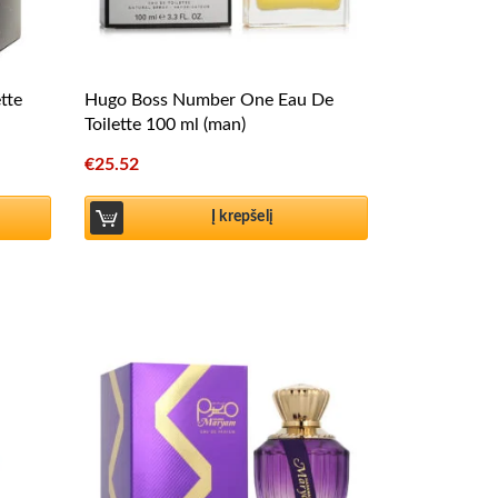
tte
Hugo Boss Number One Eau De
Toilette 100 ml (man)
€
25.52
Į krepšelį