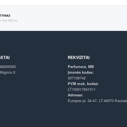
ATYMAS
 nuo 100 eu.
KTAI
REKVIZITAI
68355550
Parfumera, MB
bigmix.lt
Įmonės kodas:
307106742
PVM mok. kodas:
LT100017641011
Adresas:
Europos pr. 34-47, LT-46370 Kauna