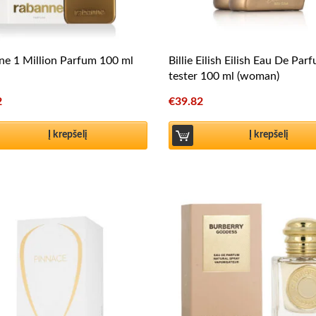
e 1 Million Parfum 100 ml
Billie Eilish Eilish Eau De Par
tester 100 ml (woman)
2
€
39.82
Į krepšelį
Į krepšelį