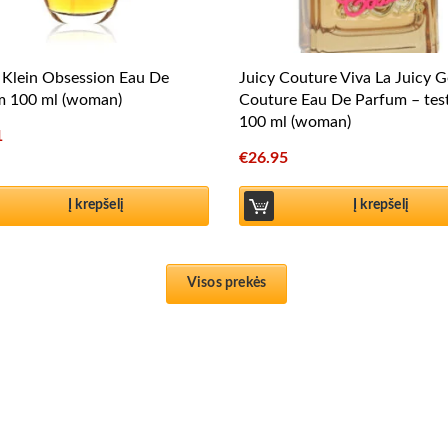
 Klein Obsession Eau De
Juicy Couture Viva La Juicy G
m 100 ml (woman)
Couture Eau De Parfum – tes
100 ml (woman)
1
€
26.95
Į krepšelį
Į krepšelį
Visos prekės