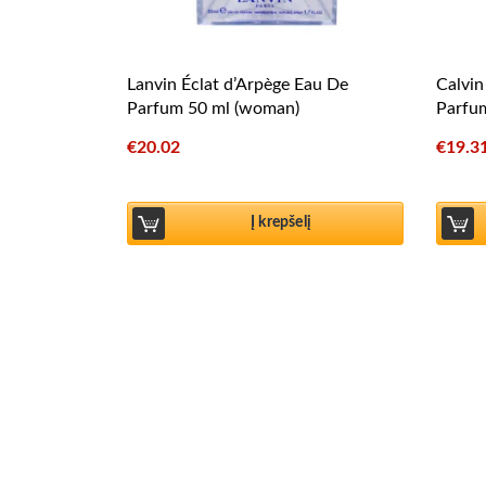
Lanvin Éclat d’Arpège Eau De
Calvin
Parfum 50 ml (woman)
Parfu
€
20.02
€
19.3
Į krepšelį