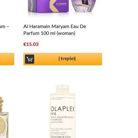
fum –
Al Haramain Maryam Eau De
Parfum 100 ml (woman)
€
15.03
Į krepšelį