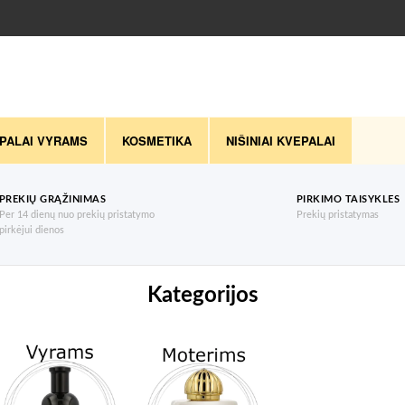
PALAI VYRAMS
KOSMETIKA
NIŠINIAI KVEPALAI
PREKIŲ GRĄŽINIMAS
PIRKIMO TAISYKLES
Per 14 dienų nuo prekių pristatymo
Prekių pristatymas
pirkėjui dienos
Kategorijos