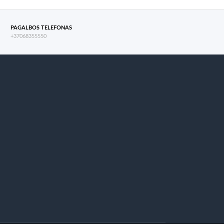
PAGALBOS TELEFONAS
+37068355550
s