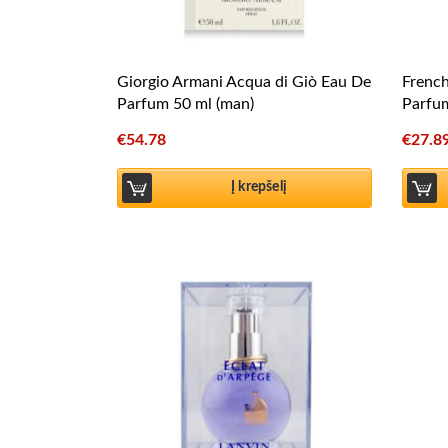
Giorgio Armani Acqua di Giò Eau De
Frenc
Parfum 50 ml (man)
Parfu
€
54.78
€
27.8
Į krepšelį