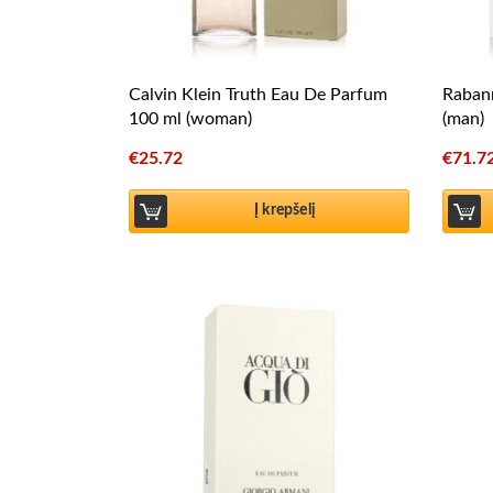
Calvin Klein Truth Eau De Parfum
Rabann
100 ml (woman)
(man)
€
25.72
€
71.7
Į krepšelį