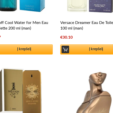
ff Cool Water for Men Eau
Versace Dreamer Eau De Toile
lette 200 ml (man)
100 ml (man)
7
€
30.10
Į krepšelį
Į krepšelį