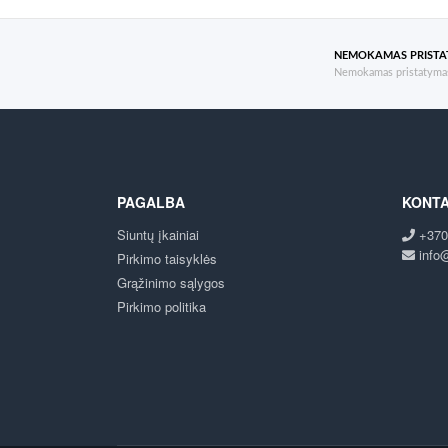
NEMOKAMAS PRIST
Nemokamas pristatymas
PAGALBA
KONTA
Siuntų įkainiai
+370
info@
Pirkimo taisyklės
Grąžinimo sąlygos
Pirkimo politika