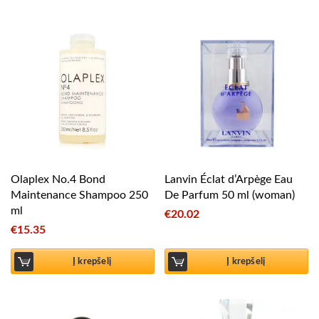
Olaplex No.4 Bond
Lanvin Éclat d’Arpège Eau
Maintenance Shampoo 250
De Parfum 50 ml (woman)
ml
€
20.02
€
15.35
Į krepšelį
Į krepšelį