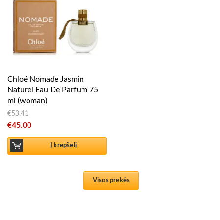
Chloé Nomade Jasmin
Naturel Eau De Parfum 75
ml (woman)
€
53.41
Original price was: €53.41.
€
45.00
Current price is: €45.00.
Į krepšelį
Visos prekės