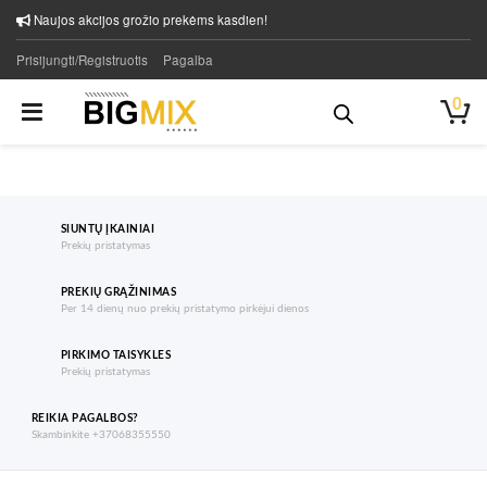
Naujos akcijos grožio prekėms kasdien!
Prisijungti/Registruotis
Pagalba
0
SIUNTŲ ĮKAINIAI
Prekių pristatymas
PREKIŲ GRĄŽINIMAS
Per 14 dienų nuo prekių pristatymo pirkėjui dienos
PIRKIMO TAISYKLES
Prekių pristatymas
REIKIA PAGALBOS?
Skambinkite +37068355550