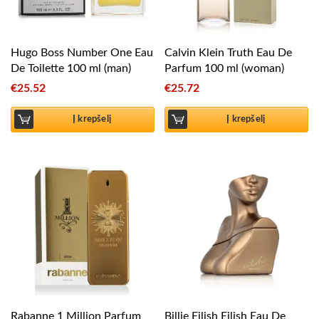
Hugo Boss Number One Eau
Calvin Klein Truth Eau De
De Toilette 100 ml (man)
Parfum 100 ml (woman)
€
25.52
€
25.72
Į krepšelį
Į krepšelį
Rabanne 1 Million Parfum
Billie Eilish Eilish Eau De