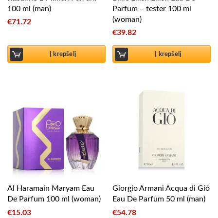
100 ml (man)
Parfum – tester 100 ml
(woman)
€
71.72
€
39.82
Į krepšelį
Į krepšelį
Al Haramain Maryam Eau
Giorgio Armani Acqua di Giò
De Parfum 100 ml (woman)
Eau De Parfum 50 ml (man)
€
15.03
€
54.78