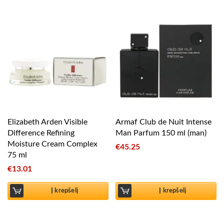
Elizabeth Arden Visible
Armaf Club de Nuit Intense
Difference Refining
Man Parfum 150 ml (man)
Moisture Cream Complex
€
45.25
75 ml
€
13.01
Į krepšelį
Į krepšelį