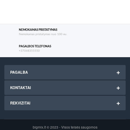
NEMOKAMAS PRISTATYMAS
Nemokamas pristatymas nuo 100 eu.
PAGALBOS TELEFONAS
+37068355550
PAGALBA
KONTAKTAI
REKVIZITAI
bigmix.lt © 2023 - Visos teisės saugomos