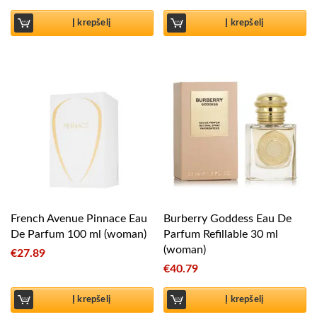
Į krepšelį
Į krepšelį
French Avenue Pinnace Eau
Burberry Goddess Eau De
De Parfum 100 ml (woman)
Parfum Refillable 30 ml
(woman)
€
27.89
€
40.79
Į krepšelį
Į krepšelį