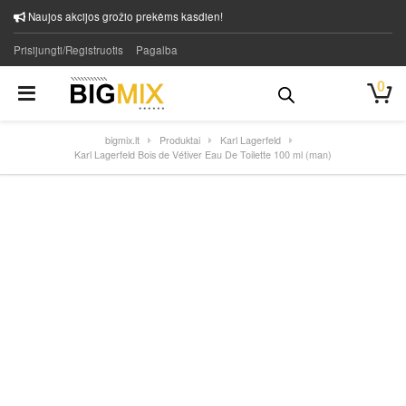
Naujos akcijos grožio prekėms kasdien!
Prisijungti/Registruotis
Pagalba
0
bigmix.lt
Produktai
Karl Lagerfeld
Karl Lagerfeld Bois de Vétiver Eau De Toilette 100 ml (man)