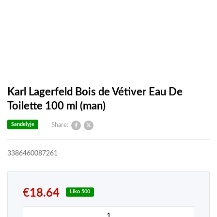
Karl Lagerfeld Bois de Vétiver Eau De
Toilette 100 ml (man)
Sandelyje
Share:
3386460087261
€
18.64
Liko 500
produkto kiekis: Karl Lagerfeld Bois de Vétiver Ea