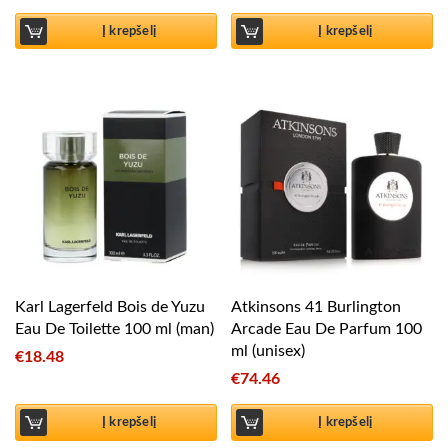
Į krepšelį
Į krepšelį
Karl Lagerfeld Bois de Yuzu
Atkinsons 41 Burlington
Eau De Toilette 100 ml (man)
Arcade Eau De Parfum 100
ml (unisex)
€
18.48
€
74.46
Į krepšelį
Į krepšelį