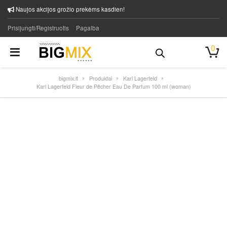
Naujos akcijos grožio prekėms kasdien!
Prisijungti/Registruotis
Pagalba
0
bigmix.lt
Produktai
Karl Lagerfeld
Karl Lagerfeld Fleur de Pêcher Eau De Parfum 100 ml (woman)