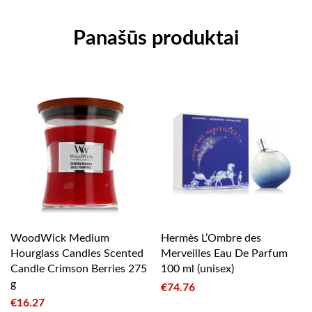
Panašūs produktai
WoodWick Medium
Hermès L’Ombre des
Hourglass Candles Scented
Merveilles Eau De Parfum
Candle Crimson Berries 275
100 ml (unisex)
g
€
74.76
€
16.27