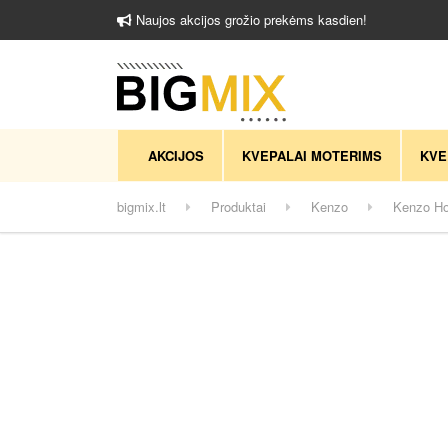
Naujos akcijos grožio prekėms kasdien!
AKCIJOS
KVEPALAI MOTERIMS
KVE
bigmix.lt
Produktai
Kenzo
Kenzo Ho