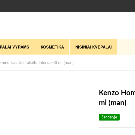
PALAI VYRAMS
KOSMETIKA
NIŠINIAI KVEPALAI
mme Eau De Toilette Intense 40 ml (man)
Kenzo Homm
ml (man)
Sandelyje