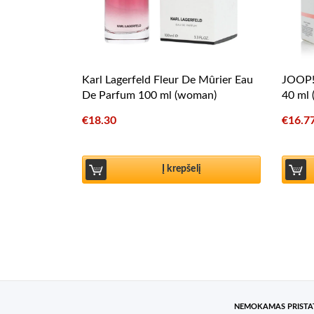
Karl Lagerfeld Fleur De Mûrier Eau
JOOP! 
De Parfum 100 ml (woman)
40 ml 
€
18.30
€
16.7
Į krepšelį
NEMOKAMAS PRIST