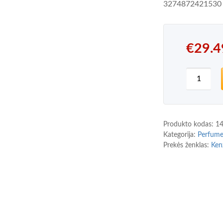
3274872421530
€
29.4
produkto
Produkto kodas:
1
Kategorija:
Perfum
Prekės ženklas:
Ken