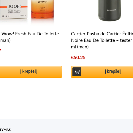
Wow! Fresh Eau De Toilette
Cartier Pasha de Cartier Édit
(man)
Noire Eau De Toilette – teste
ml (man)
7
€
50.25
Į krepšelį
Į krepšelį
ATYMAS