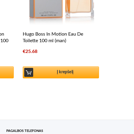
ion
Hugo Boss In Motion Eau De
r 100
Toilette 100 ml (man)
€
25.68
Į krepšelį
PAGALBOS TELEFONAS