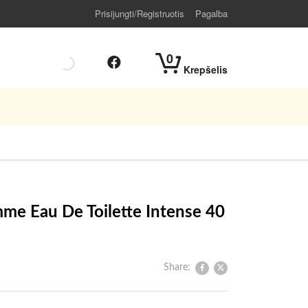
Prisijungti/Registruotis
Pagalba
0
Krepšelis
e Eau De Toilette Intense 40
Share: