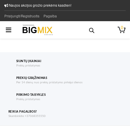
Naujos akcijos grožio prekėms kasdien!
Prisijungti/Registruotis
Pagalba
0
SIUNTŲ ĮKAINIAI
Prekių pristatymas
PREKIŲ GRĄŽINIMAS
Per 14 dienų nuo prekių pristatymo pirkėjui dienos
PIRKIMO TAISYKLES
Prekių pristatymas
REIKIA PAGALBOS?
Skambinkite +37068355550