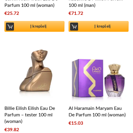
Parfum 100 ml (woman)
100 ml (man)
€
25.72
€
71.72
Į krepšelį
Į krepšelį
Billie Eilish Eilish Eau De
Al Haramain Maryam Eau
Parfum – tester 100 ml
De Parfum 100 ml (woman)
(woman)
€
15.03
€
39.82