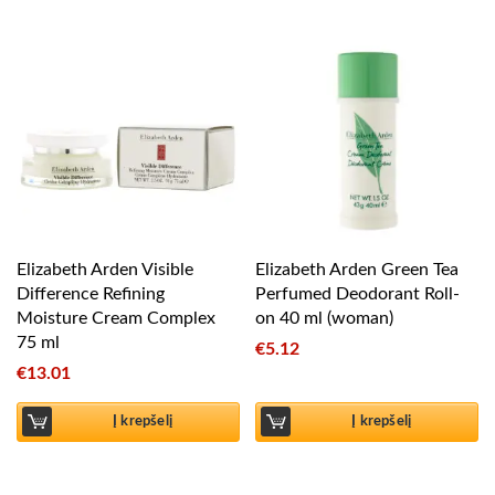
Elizabeth Arden Visible
Elizabeth Arden Green Tea
Difference Refining
Perfumed Deodorant Roll-
Moisture Cream Complex
on 40 ml (woman)
75 ml
€
5.12
€
13.01
Į krepšelį
Į krepšelį