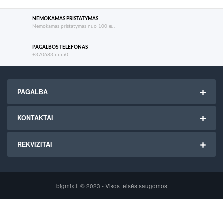
NEMOKAMAS PRISTATYMAS
Nemokamas pristatymas nuo 100 eu.
PAGALBOS TELEFONAS
+37068355550
PAGALBA
KONTAKTAI
REKVIZITAI
bigmix.lt © 2023 - Visos teisės saugomos