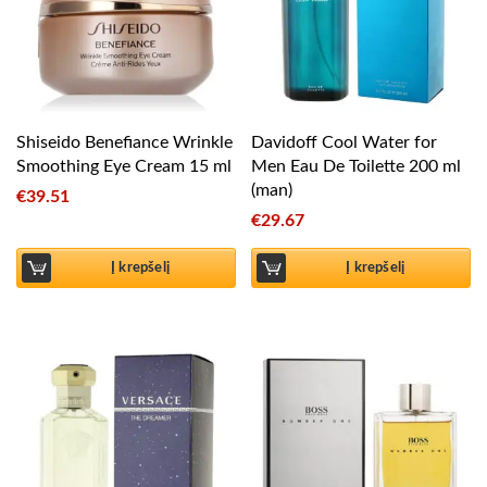
Shiseido Benefiance Wrinkle
Davidoff Cool Water for
Smoothing Eye Cream 15 ml
Men Eau De Toilette 200 ml
(man)
€
39.51
€
29.67
Į krepšelį
Į krepšelį