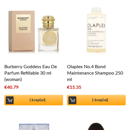
Burberry Goddess Eau De
Olaplex No.4 Bond
Parfum Refillable 30 ml
Maintenance Shampoo 250
(woman)
ml
€
40.79
€
15.35
Į krepšelį
Į krepšelį