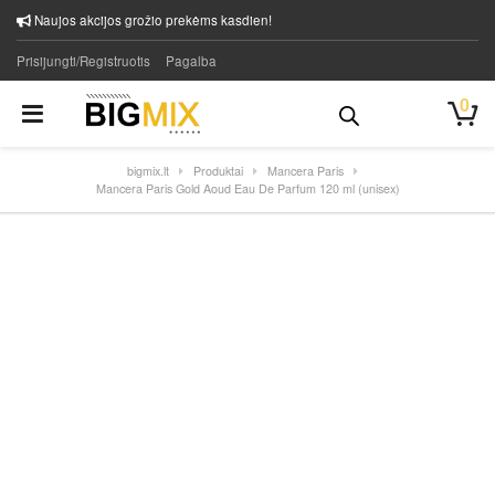
Naujos akcijos grožio prekėms kasdien!
Prisijungti/Registruotis
Pagalba
0
bigmix.lt
Produktai
Mancera Paris
Mancera Paris Gold Aoud Eau De Parfum 120 ml (unisex)