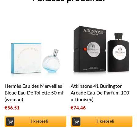
Hermès Eau des Merveilles
Atkinsons 41 Burlington
Bleue Eau De Toilette 50 ml
Arcade Eau De Parfum 100
(woman)
ml (unisex)
€
56.51
€
74.46
Į krepšelį
Į krepšelį