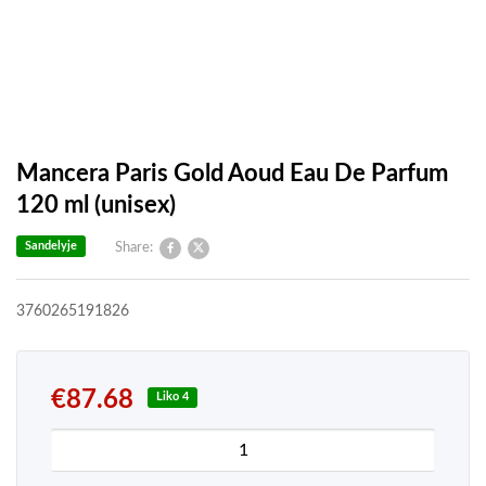
Mancera Paris Gold Aoud Eau De Parfum
120 ml (unisex)
Sandelyje
Share:
3760265191826
€
87.68
Liko 4
produkto kiekis: Mancera Paris Gold Aoud Eau De 