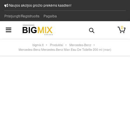
Naujos akcijos grožio prekėms kasdien!
Prisijungti/Registruotis
Pagalba
0
bigmix.lt
Produktai
Mercedes-Benz
Mercedes-Benz Mercedes-Benz Man Eau De Toilette 200 ml (man)