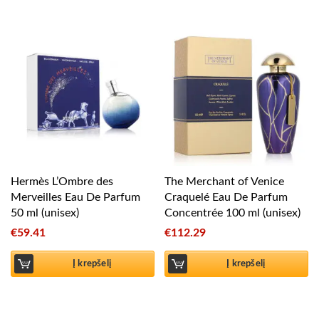
Hermès L’Ombre des
The Merchant of Venice
Merveilles Eau De Parfum
Craquelé Eau De Parfum
50 ml (unisex)
Concentrée 100 ml (unisex)
€
59.41
€
112.29
Į krepšelį
Į krepšelį