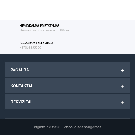
NEMOKAMAS PRISTATYMAS
Nemokamas pristatymas nuo 100 eu.
PAGALBOS TELEFONAS
+37068355550
PAGALBA
KONTAKTAI
REKVIZITAI
bigmix.lt © 2023 - Visos teisės saugomos