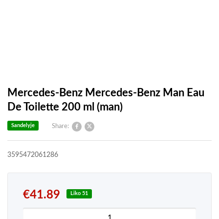
Mercedes-Benz Mercedes-Benz Man Eau
De Toilette 200 ml (man)
Sandelyje
Share:
3595472061286
€
41.89
Liko 51
produkto kiekis: Mercedes-Benz Mercedes-Benz M