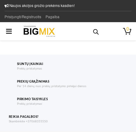
Naujos akcijos grožio prekėms kasdien!
Prisijungti/Registruotis
Pagalba
0
SIUNTŲ ĮKAINIAI
Prekių pristatymas
PREKIŲ GRĄŽINIMAS
Per 14 dienų nuo prekių pristatymo pirkėjui dienos
PIRKIMO TAISYKLES
Prekių pristatymas
REIKIA PAGALBOS?
Skambinkite +37068355550