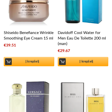
Shiseido Benefiance Wrinkle
Davidoff Cool Water for
Smoothing Eye Cream 15 ml
Men Eau De Toilette 200 ml
(man)
€
39.51
€
29.67
Į krepšelį
Į krepšelį