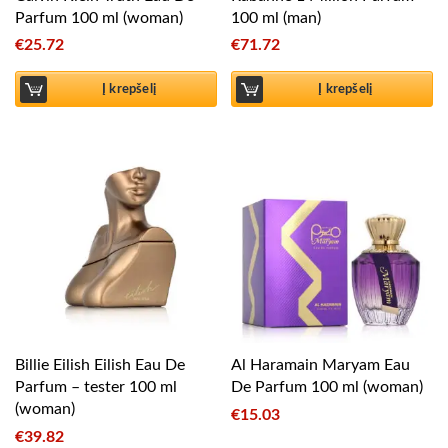
Parfum 100 ml (woman)
100 ml (man)
€
25.72
€
71.72
Į krepšelį
Į krepšelį
Billie Eilish Eilish Eau De
Al Haramain Maryam Eau
Parfum – tester 100 ml
De Parfum 100 ml (woman)
(woman)
€
15.03
€
39.82