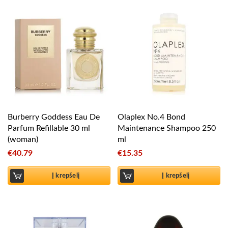
Burberry Goddess Eau De
Olaplex No.4 Bond
Parfum Refillable 30 ml
Maintenance Shampoo 250
(woman)
ml
€
40.79
€
15.35
Į krepšelį
Į krepšelį