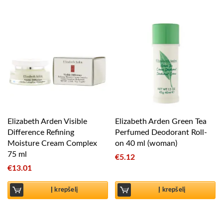
Elizabeth Arden Visible
Elizabeth Arden Green Tea
Difference Refining
Perfumed Deodorant Roll-
Moisture Cream Complex
on 40 ml (woman)
75 ml
€
5.12
€
13.01
Į krepšelį
Į krepšelį