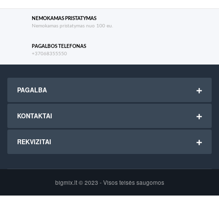
NEMOKAMAS PRISTATYMAS
Nemokamas pristatymas nuo 100 eu.
PAGALBOS TELEFONAS
+37068355550
PAGALBA
KONTAKTAI
REKVIZITAI
bigmix.lt © 2023 - Visos teisės saugomos