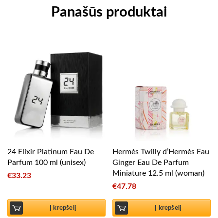
Panašūs produktai
24 Elixir Platinum Eau De
Hermès Twilly d’Hermès Eau
Parfum 100 ml (unisex)
Ginger Eau De Parfum
Miniature 12.5 ml (woman)
€
33.23
€
47.78
Į krepšelį
Į krepšelį