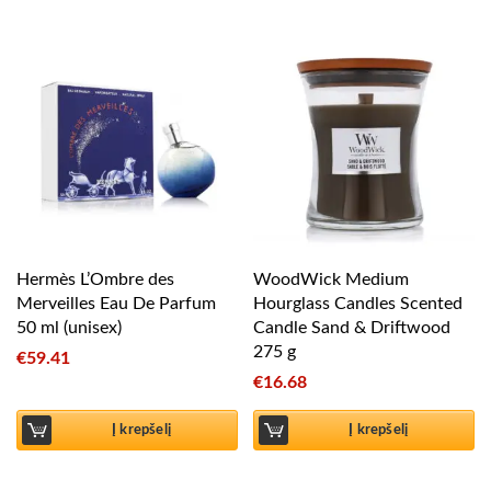
Hermès L’Ombre des
WoodWick Medium
Merveilles Eau De Parfum
Hourglass Candles Scented
50 ml (unisex)
Candle Sand & Driftwood
275 g
€
59.41
€
16.68
Į krepšelį
Į krepšelį