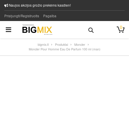
Naujos akcijos grožio prekėms kasdien!
Prisijungti/Registruotis
Pagalba
0
bigmix.lt
Produktai
Moncler
Moncler Pour Homme Eau De Parfum 100 ml (man)