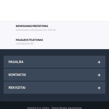
NEMOKAMAS PRISTATYMAS
Nemokamas pristatymas nuo 100 eu.
PAGALBOS TELEFONAS
+37068355550
PAGALBA
KONTAKTAI
REKVIZITAI
bigmix.lt © 2023 - Visos teisės saugomos