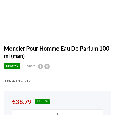
Moncler Pour Homme Eau De Parfum 100
ml (man)
Sandelyje
Share:
3386460126212
€
38.79
Liko 149
produkto kiekis: Moncler Pour Homme Eau De Pa