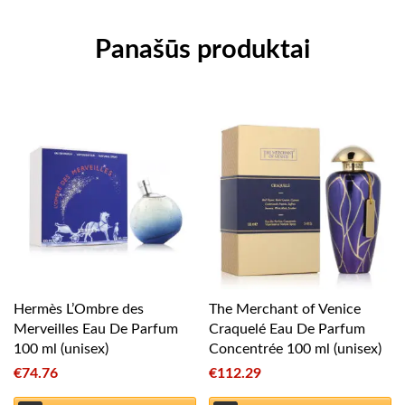
Panašūs produktai
Hermès L’Ombre des
The Merchant of Venice
Merveilles Eau De Parfum
Craquelé Eau De Parfum
100 ml (unisex)
Concentrée 100 ml (unisex)
€
74.76
€
112.29