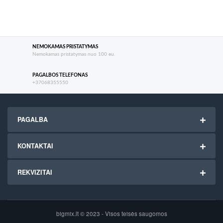
NEMOKAMAS PRISTATYMAS
Nemokamas pristatymas nuo 100 eu.
PAGALBOS TELEFONAS
+37068355550
PAGALBA
KONTAKTAI
REKVIZITAI
bigmix.lt © 2023 - Visos teisės saugomos