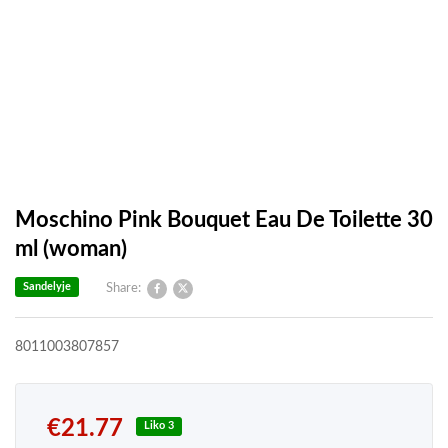
Moschino Pink Bouquet Eau De Toilette 30
ml (woman)
Sandelyje
Share:
8011003807857
€
21.77
Liko 3