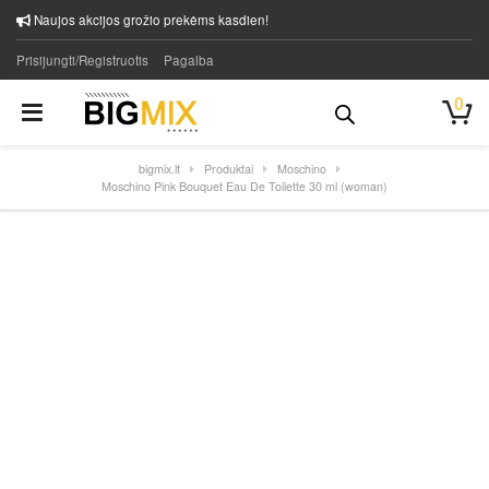
Naujos akcijos grožio prekėms kasdien!
Prisijungti/Registruotis
Pagalba
0
bigmix.lt
Produktai
Moschino
Moschino Pink Bouquet Eau De Toilette 30 ml (woman)