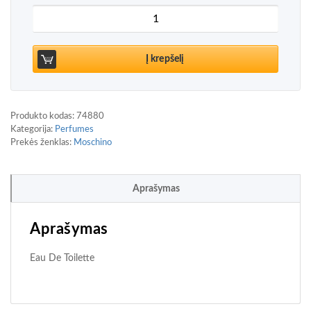
produkto kiekis: Moschino Pink Bouquet Eau De To
Į krepšelį
Produkto kodas:
74880
Kategorija:
Perfumes
Prekės ženklas:
Moschino
Aprašymas
Aprašymas
Eau De Toilette