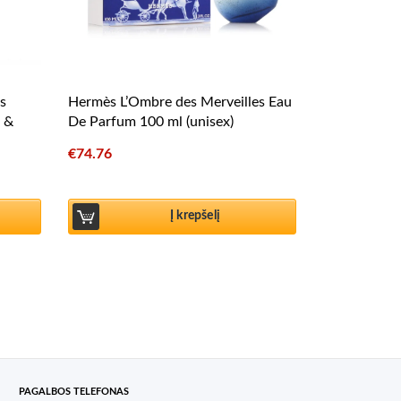
s
Hermès L’Ombre des Merveilles Eau
 &
De Parfum 100 ml (unisex)
€
74.76
Į krepšelį
PAGALBOS TELEFONAS