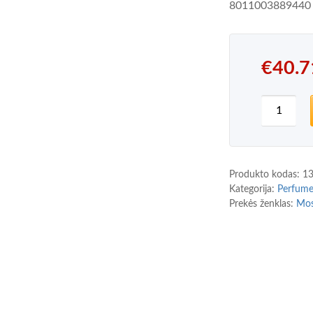
8011003889440
€
40.7
produkt
Produkto kodas:
1
Kategorija:
Perfum
Prekės ženklas:
Mos