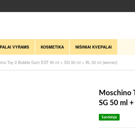
PALAI VYRAMS
KOSMETIKA
NIŠINIAI KVEPALAI
ino Toy 2 Bubble Gum EDT 50 ml + SG 50 ml + BL 50 ml (woman)
Moschino 
SG 50 ml +
Sandelyje