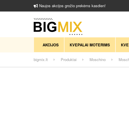
Naujos akcijos grožio prekėms kasdien!
AKCIJOS
KVEPALAI MOTERIMS
KVE
bigmix.lt
Produktai
Moschino
Mosch