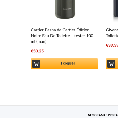
Cartier Pasha de Cartier Édition
Given
Noire Eau De Toilette – tester 100
Toilet
ml (man)
€
39.3
€
50.25
Į krepšelį
NEMOKAMAS PRIST