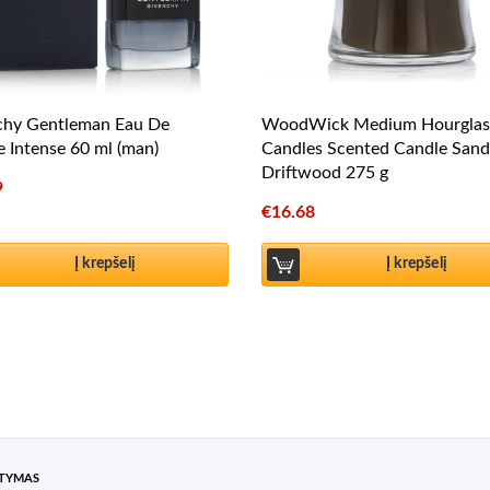
chy Gentleman Eau De
WoodWick Medium Hourglas
te Intense 60 ml (man)
Candles Scented Candle Sand
Driftwood 275 g
9
€
16.68
Į krepšelį
Į krepšelį
ATYMAS