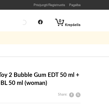
Prisijungti/Registruotis
Pagalba
0
Krepšelis
Toy 2 Bubble Gum EDT 50 ml +
 BL 50 ml (woman)
Share: