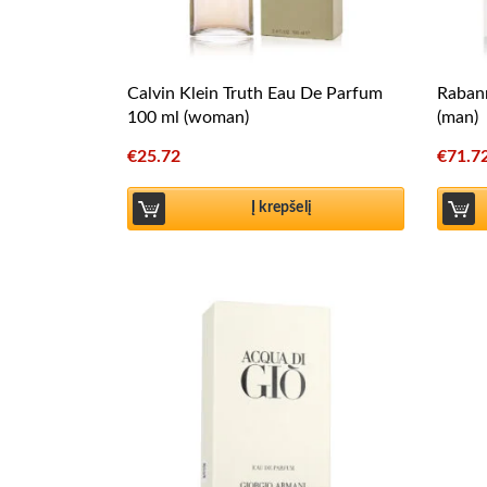
Calvin Klein Truth Eau De Parfum
Rabann
100 ml (woman)
(man)
€
25.72
€
71.7
Į krepšelį