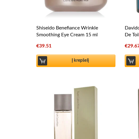
Shiseido Benefiance Wrinkle
Davido
Smoothing Eye Cream 15 ml
De Toi
€
39.51
€
29.6
Į krepšelį