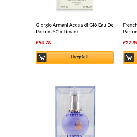
Giorgio Armani Acqua di Giò Eau De
Frenc
Parfum 50 ml (man)
Parfu
€
54.78
€
27.8
Į krepšelį