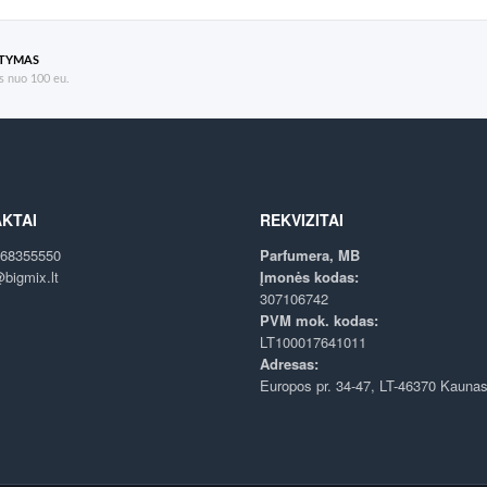
ATYMAS
 nuo 100 eu.
KTAI
REKVIZITAI
68355550
Parfumera, MB
bigmix.lt
Įmonės kodas:
307106742
PVM mok. kodas:
LT100017641011
Adresas:
Europos pr. 34-47, LT-46370 Kauna