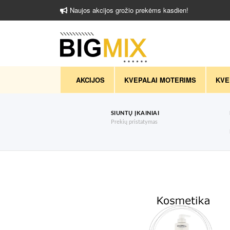
Naujos akcijos grožio prekėms kasdien!
AKCIJOS
KVEPALAI MOTERIMS
KVE
SIUNTŲ ĮKAINIAI
Prekių pristatymas