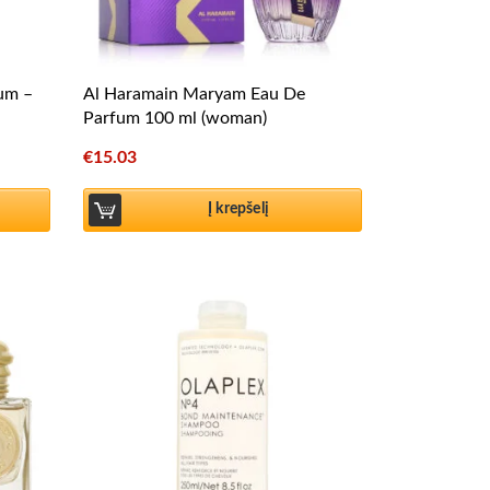
fum –
Al Haramain Maryam Eau De
Parfum 100 ml (woman)
€
15.03
Į krepšelį