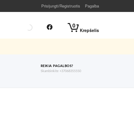
Prisijungti/Registruotis
Pagalba
0
Krepšelis
REIKIA PAGALBOS?
Skambinkite +37068355550