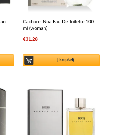
Man
Cacharel Noa Eau De Toilette 100
ml (woman)
€
31.28
Į krepšelį