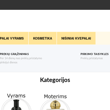
PALAI VYRAMS
KOSMETIKA
NIŠINIAI KVEPALAI
PREKIŲ GRĄŽINIMAS
PIRKIMO TAISYKLES
Per 14 dienų nuo prekių pristatymo
Prekių pristatymas
pirkėjui dienos
Kategorijos