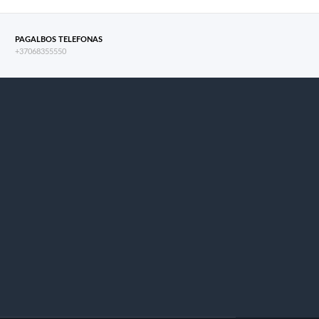
PAGALBOS TELEFONAS
+37068355550
s