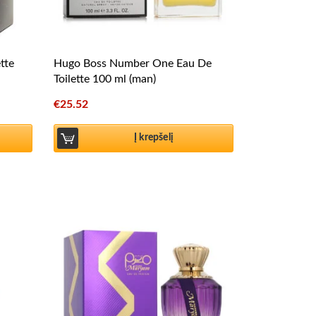
tte
Hugo Boss Number One Eau De
Toilette 100 ml (man)
€
25.52
Į krepšelį