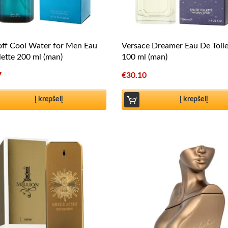
ff Cool Water for Men Eau
Versace Dreamer Eau De Toile
lette 200 ml (man)
100 ml (man)
7
€
30.10
Į krepšelį
Į krepšelį