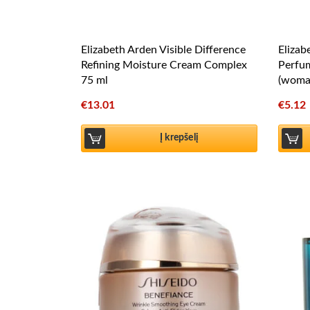
Elizabeth Arden Visible Difference
Elizab
Refining Moisture Cream Complex
Perfu
75 ml
(woma
€
13.01
€
5.12
Į krepšelį