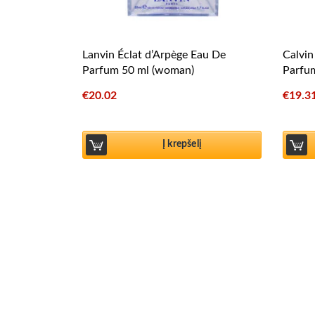
Lanvin Éclat d’Arpège Eau De
Calvin
Parfum 50 ml (woman)
Parfu
€
20.02
€
19.3
Į krepšelį