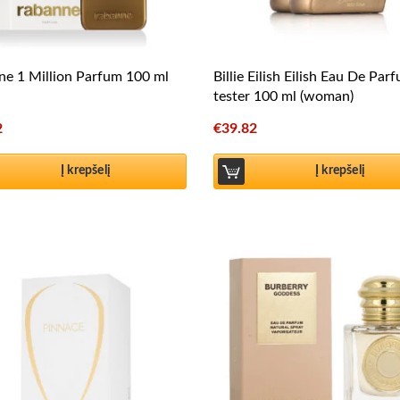
e 1 Million Parfum 100 ml
Billie Eilish Eilish Eau De Par
tester 100 ml (woman)
2
€
39.82
Į krepšelį
Į krepšelį