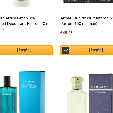
eth Arden Green Tea
Armaf Club de Nuit Intense 
med Deodorant Roll-on 40 ml
Parfum 150 ml (man)
n)
€
45.25
Į krepšelį
Į krepšelį