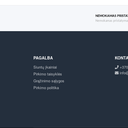
NEMOKAMAS PRIST
Nemokamas pristatymas
PAGALBA
KONTA
Siuntų įkainiai
+370
info@
Pirkimo taisyklės
Grąžinimo sąlygos
Pirkimo politika