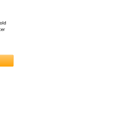
old
ter