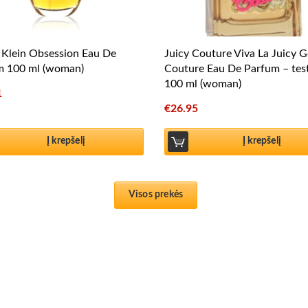
 Klein Obsession Eau De
Juicy Couture Viva La Juicy G
m 100 ml (woman)
Couture Eau De Parfum – tes
100 ml (woman)
1
€
26.95
Į krepšelį
Į krepšelį
Visos prekės