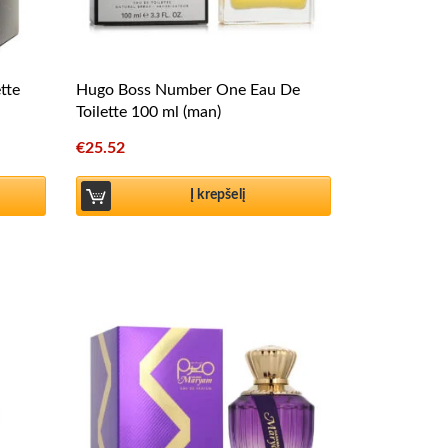
tte
Hugo Boss Number One Eau De
Toilette 100 ml (man)
€
25.52
Į krepšelį