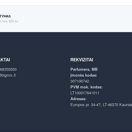
ATYMAS
 nuo 100 eu.
KTAI
REKVIZITAI
68355550
Parfumera, MB
bigmix.lt
Įmonės kodas:
307106742
PVM mok. kodas:
LT100017641011
Adresas:
Europos pr. 34-47, LT-46370 Kauna