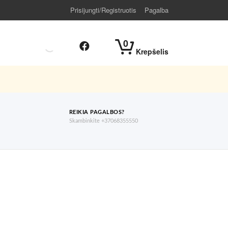
Prisijungti/Registruotis
Pagalba
0
Krepšelis
REIKIA PAGALBOS?
Skambinkite +37068355550