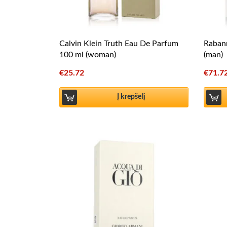
Calvin Klein Truth Eau De Parfum
Rabann
100 ml (woman)
(man)
€
25.72
€
71.7
Į krepšelį