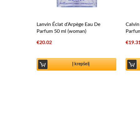
Lanvin Éclat d’Arpège Eau De
Calvin
Parfum 50 ml (woman)
Parfu
€
20.02
€
19.3
Į krepšelį