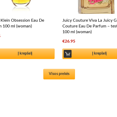
 Klein Obsession Eau De
Juicy Couture Viva La Juicy G
m 100 ml (woman)
Couture Eau De Parfum – tes
100 ml (woman)
1
€
26.95
Į krepšelį
Į krepšelį
Visos prekės