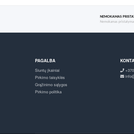
NEMOKAMAS PRIST
Nemokamas pristatymas
PAGALBA
KONTA
Siuntų įkainiai
+370
info@
Pirkimo taisyklės
Grąžinimo sąlygos
Pirkimo politika