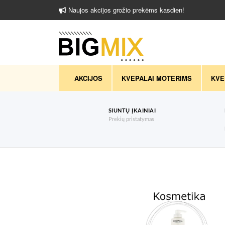
Naujos akcijos grožio prekėms kasdien!
AKCIJOS
KVEPALAI MOTERIMS
KVE
SIUNTŲ ĮKAINIAI
Prekių pristatymas