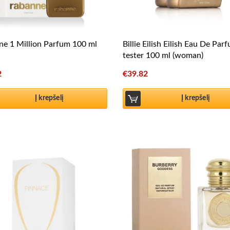
e 1 Million Parfum 100 ml
Billie Eilish Eilish Eau De Par
tester 100 ml (woman)
2
€
39.82
Į krepšelį
Į krepšelį