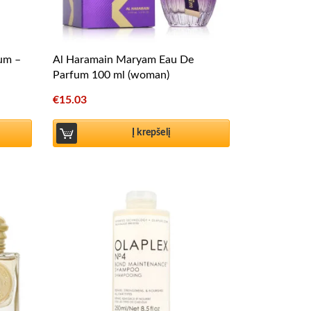
fum –
Al Haramain Maryam Eau De
Parfum 100 ml (woman)
€
15.03
Į krepšelį