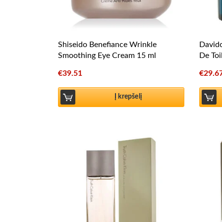
Shiseido Benefiance Wrinkle
Davido
Smoothing Eye Cream 15 ml
De Toi
€
39.51
€
29.6
Į krepšelį