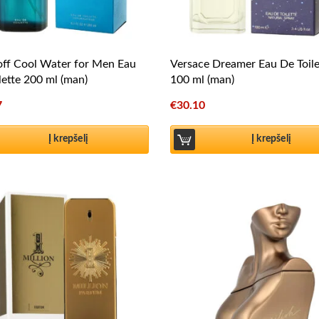
ff Cool Water for Men Eau
Versace Dreamer Eau De Toile
lette 200 ml (man)
100 ml (man)
7
€
30.10
Į krepšelį
Į krepšelį