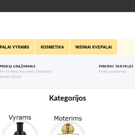
PALAI VYRAMS
KOSMETIKA
NIŠINIAI KVEPALAI
PREKIŲ GRĄŽINIMAS
PIRKIMO TAISYKLES
Per 14 dienų nuo prekių pristatymo
Prekių pristatymas
pirkėjui dienos
Kategorijos