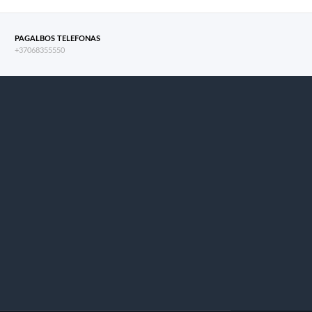
PAGALBOS TELEFONAS
+37068355550
s