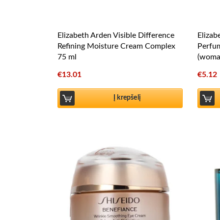
Elizabeth Arden Visible Difference
Elizab
Refining Moisture Cream Complex
Perfu
75 ml
(woma
€
13.01
€
5.12
Į krepšelį