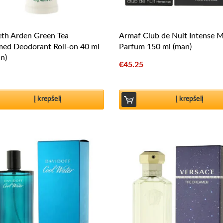
eth Arden Green Tea
Armaf Club de Nuit Intense 
med Deodorant Roll-on 40 ml
Parfum 150 ml (man)
n)
€
45.25
Į krepšelį
Į krepšelį