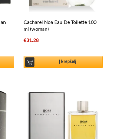
Man
Cacharel Noa Eau De Toilette 100
ml (woman)
€
31.28
Į krepšelį