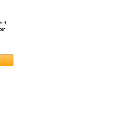
old
ter