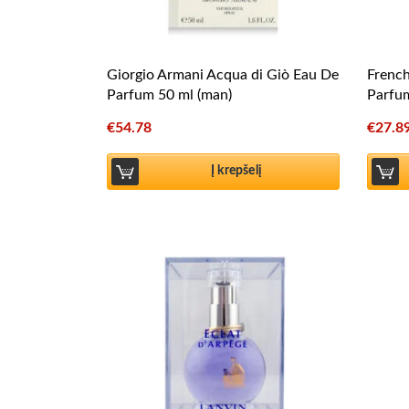
Giorgio Armani Acqua di Giò Eau De
Frenc
Parfum 50 ml (man)
Parfu
€
54.78
€
27.8
Į krepšelį