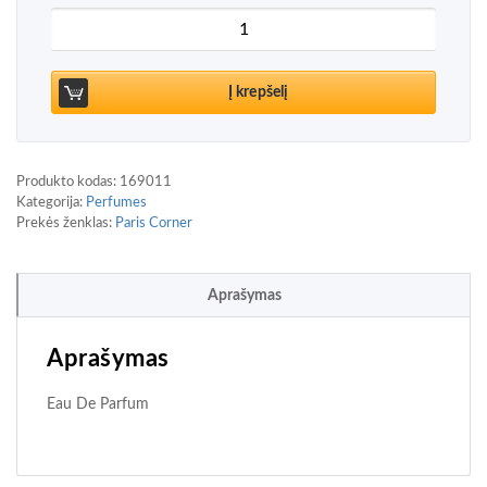
produkto kiekis: Paris Corner Mehwish Eau De Par
Į krepšelį
Produkto kodas:
169011
Kategorija:
Perfumes
Prekės ženklas:
Paris Corner
Aprašymas
Aprašymas
Eau De Parfum