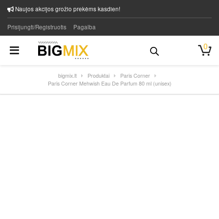
Naujos akcijos grožio prekėms kasdien!
Prisijungti/Registruotis
Pagalba
0
bigmix.lt
Produktai
Paris Corner
Paris Corner Mehwish Eau De Parfum 80 ml (unisex)