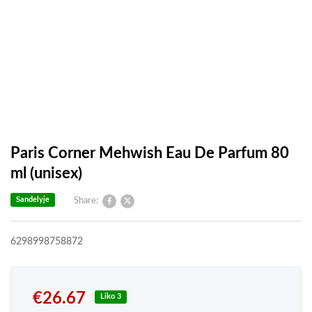
Paris Corner Mehwish Eau De Parfum 80
ml (unisex)
Sandelyje
Share:
6298998758872
€
26.67
Liko 3