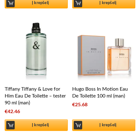
Į krepšelį
Į krepšelį
Tiffany Tiffany & Love for
Hugo Boss In Motion Eau
Him Eau De Toilette – tester
De Toilette 100 ml (man)
90 ml (man)
€
25.68
€
42.46
Į krepšelį
Į krepšelį