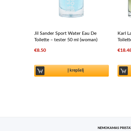
Jil Sander Sport Water Eau De
Karl L
Toilette – tester 50 ml (woman)
Toilet
€
8.50
€
18.4
Į krepšelį
NEMOKAMAS PRIST