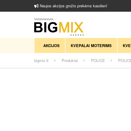
Naujos akcijos grožio prekėms kasdien!
AKCIJOS
KVEPALAI MOTERIMS
KVE
bigmix.lt
Produktai
POLICE
POLICE 