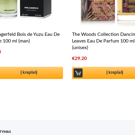
agerfeld Bois de Yuzu Eau De
The Woods Collection Danci
te 100 ml (man)
Leaves Eau De Parfum 100 ml
(unisex)
8
€
29.20
Į krepšelį
Į krepšelį
ATYMAS