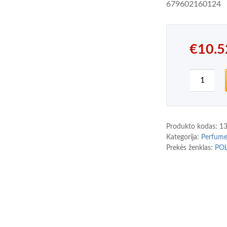
679602160124
€
10.5
produkto
Produkto kodas:
1
Kategorija:
Perfum
Prekės ženklas:
POL