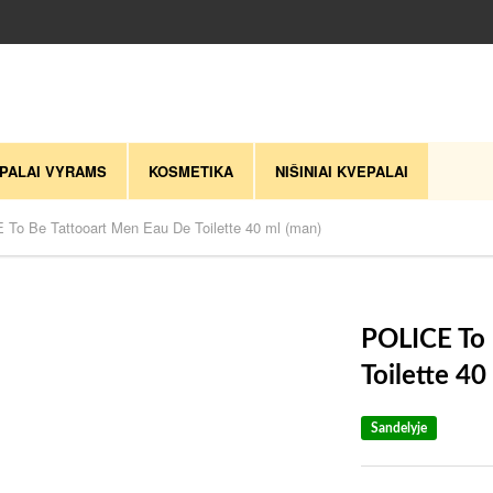
PALAI VYRAMS
KOSMETIKA
NIŠINIAI KVEPALAI
To Be Tattooart Men Eau De Toilette 40 ml (man)
POLICE To 
Toilette 40
Sandelyje