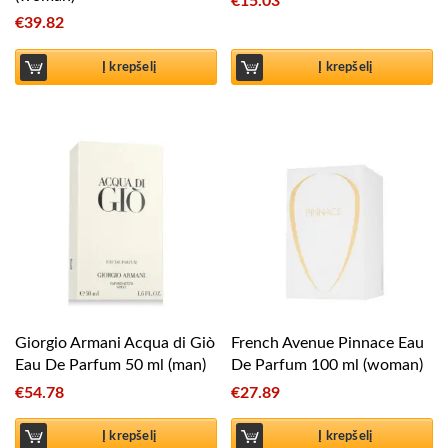
€
15.03
€
39.82
Į krepšelį
Į krepšelį
Giorgio Armani Acqua di Giò
French Avenue Pinnace Eau
Eau De Parfum 50 ml (man)
De Parfum 100 ml (woman)
€
54.78
€
27.89
Į krepšelį
Į krepšelį