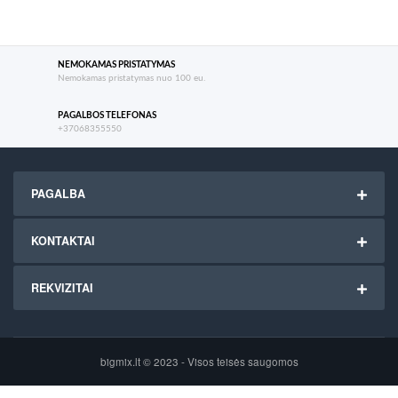
NEMOKAMAS PRISTATYMAS
Nemokamas pristatymas nuo 100 eu.
PAGALBOS TELEFONAS
+37068355550
PAGALBA
KONTAKTAI
REKVIZITAI
bigmix.lt © 2023 - Visos teisės saugomos