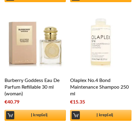
Burberry Goddess Eau De
Olaplex No.4 Bond
Parfum Refillable 30 ml
Maintenance Shampoo 250
(woman)
ml
€
40.79
€
15.35
Į krepšelį
Į krepšelį