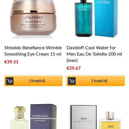
Shiseido Benefiance Wrinkle
Davidoff Cool Water for
Smoothing Eye Cream 15 ml
Men Eau De Toilette 200 ml
(man)
€
39.51
€
29.67
Į krepšelį
Į krepšelį