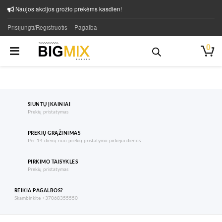
Naujos akcijos grožio prekėms kasdien!
Prisijungti/Registruotis
Pagalba
0
SIUNTŲ ĮKAINIAI
Prekių pristatymas
PREKIŲ GRĄŽINIMAS
Per 14 dienų nuo prekių pristatymo pirkėjui dienos
PIRKIMO TAISYKLES
Prekių pristatymas
REIKIA PAGALBOS?
Skambinkite +37068355550