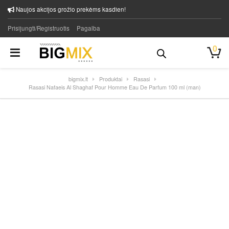
Naujos akcijos grožio prekėms kasdien!
Prisijungti/Registruotis
Pagalba
0
bigmix.lt
Produktai
Rasasi
Rasasi Nafaeis Al Shaghaf Pour Homme Eau De Parfum 100 ml (man)