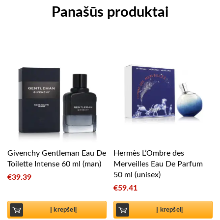
Panašūs produktai
Givenchy Gentleman Eau De
Hermès L’Ombre des
Toilette Intense 60 ml (man)
Merveilles Eau De Parfum
50 ml (unisex)
€
39.39
€
59.41
Į krepšelį
Į krepšelį