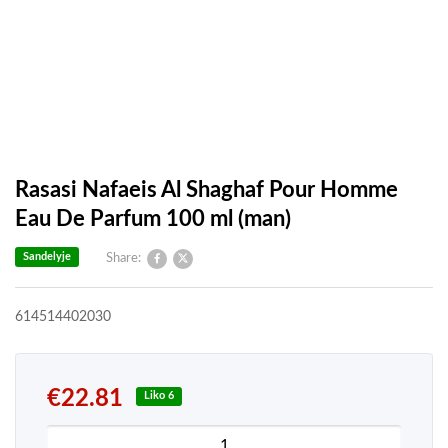
Rasasi Nafaeis Al Shaghaf Pour Homme
Eau De Parfum 100 ml (man)
Sandelyje
Share:
614514402030
€
22.81
Liko 6
produkto kiekis: Rasasi Nafaeis Al Shaghaf Pour