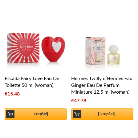
Escada Fairy Love Eau De
Hermès Twilly d’Hermès Eau
Toilette 50 ml (woman)
Ginger Eau De Parfum
Miniature 12.5 ml (woman)
€
15.48
€
47.78
Į krepšelį
Į krepšelį