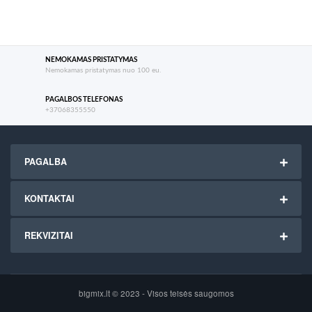
NEMOKAMAS PRISTATYMAS
Nemokamas pristatymas nuo 100 eu.
PAGALBOS TELEFONAS
+37068355550
PAGALBA
KONTAKTAI
REKVIZITAI
bigmix.lt © 2023 - Visos teisės saugomos