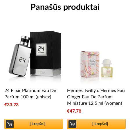
Panašūs produktai
24 Elixir Platinum Eau De
Hermès Twilly d’Hermès Eau
Parfum 100 ml (unisex)
Ginger Eau De Parfum
Miniature 12.5 ml (woman)
€
33.23
€
47.78
Į krepšelį
Į krepšelį