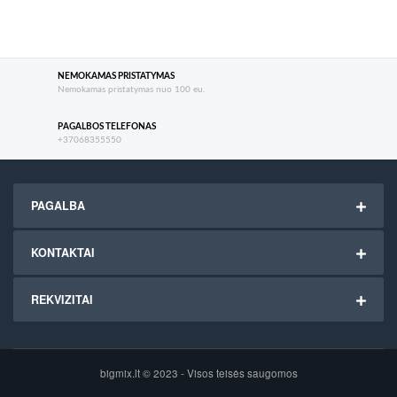
NEMOKAMAS PRISTATYMAS
Nemokamas pristatymas nuo 100 eu.
PAGALBOS TELEFONAS
+37068355550
PAGALBA
KONTAKTAI
REKVIZITAI
bigmix.lt © 2023 - Visos teisės saugomos