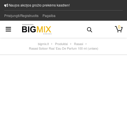
Naujos akcijos grožio prekėms kasdien!
Prisijungti/Registruotis
Pagalba
0
bigmix.lt
Produktai
Rasasi
Rasasi Sotoor Raa’ Eau De Parfum 100 ml (unisex)