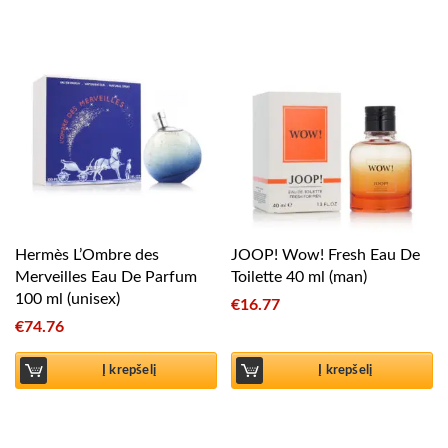
Hermès L’Ombre des
JOOP! Wow! Fresh Eau De
Merveilles Eau De Parfum
Toilette 40 ml (man)
100 ml (unisex)
€
16.77
€
74.76
Į krepšelį
Į krepšelį