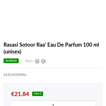
Rasasi Sotoor Raa’ Eau De Parfum 100 ml
(unisex)
Sandelyje
Share:
614514339046
€
21.84
Liko 2
produkto kiekis: Rasasi Sotoor Raa’ Eau De Parfum