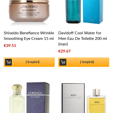
Shiseido Benefiance Wrinkle
Davidoff Cool Water for
Smoothing Eye Cream 15 ml
Men Eau De Toilette 200 ml
(man)
€
39.51
€
29.67
Į krepšelį
Į krepšelį