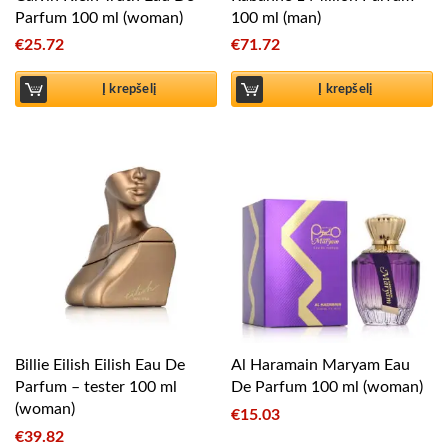
Parfum 100 ml (woman)
100 ml (man)
€
25.72
€
71.72
Į krepšelį
Į krepšelį
Billie Eilish Eilish Eau De
Al Haramain Maryam Eau
Parfum – tester 100 ml
De Parfum 100 ml (woman)
(woman)
€
15.03
€
39.82