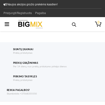
Naujos akcijos grožio prekėms kasdien!
Prisijungti/Registruotis
Pagalba
0
SIUNTŲ ĮKAINIAI
Prekių pristatymas
PREKIŲ GRĄŽINIMAS
Per 14 dienų nuo prekių pristatymo pirkėjui dienos
PIRKIMO TAISYKLES
Prekių pristatymas
REIKIA PAGALBOS?
Skambinkite +37068355550