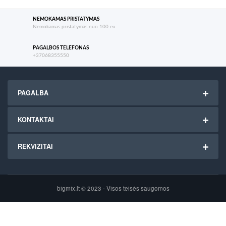
NEMOKAMAS PRISTATYMAS
Nemokamas pristatymas nuo 100 eu.
PAGALBOS TELEFONAS
+37068355550
PAGALBA
KONTAKTAI
REKVIZITAI
bigmix.lt © 2023 - Visos teisės saugomos