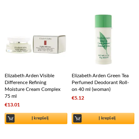
Elizabeth Arden Visible
Elizabeth Arden Green Tea
Difference Refining
Perfumed Deodorant Roll-
Moisture Cream Complex
on 40 ml (woman)
75 ml
€
5.12
€
13.01
Į krepšelį
Į krepšelį