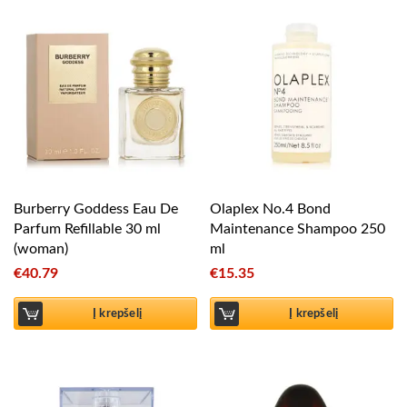
Burberry Goddess Eau De
Olaplex No.4 Bond
Parfum Refillable 30 ml
Maintenance Shampoo 250
(woman)
ml
€
40.79
€
15.35
Į krepšelį
Į krepšelį