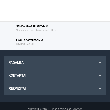
NEMOKAMAS PRISTATYMAS
Nemokamas pristatymas nuo 100 eu.
PAGALBOS TELEFONAS
+37068355550
PAGALBA
KONTAKTAI
REKVIZITAI
bigmix.lt © 2023 - Visos teisės saugomos