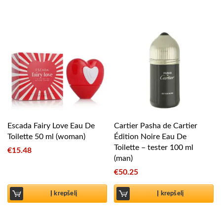
Escada Fairy Love Eau De
Cartier Pasha de Cartier
Toilette 50 ml (woman)
Édition Noire Eau De
Toilette – tester 100 ml
€
15.48
(man)
€
50.25
Į krepšelį
Į krepšelį