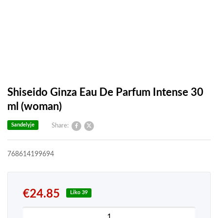
Shiseido Ginza Eau De Parfum Intense 30
ml (woman)
Sandelyje
Share:
768614199694
€
24.85
Liko 39
produkto kiekis: Shiseido Ginza Eau De Parfum In