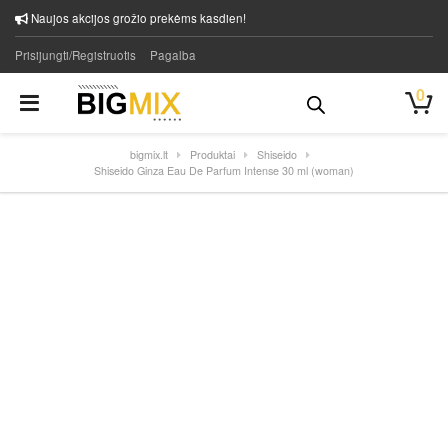
Naujos akcijos grožio prekėms kasdien!
Prisijungti/Registruotis
Pagalba
0
bigmix.lt
Produktai
Shiseido
Shiseido Ginza Eau De Parfum Intense 30 ml (woman)