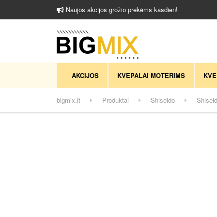
Naujos akcijos grožio prekėms kasdien!
AKCIJOS
KVEPALAI MOTERIMS
KVE
bigmix.lt
Produktai
Shiseido
Shisei