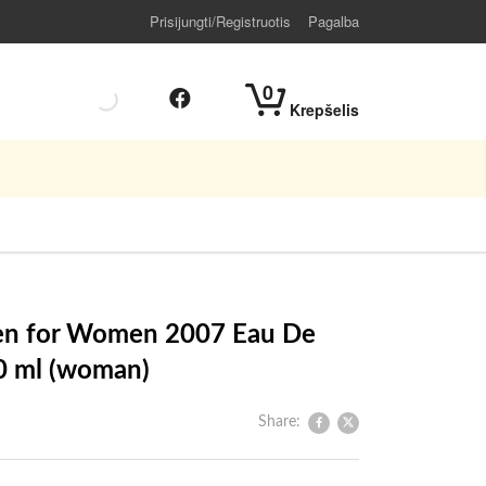
Prisijungti/Registruotis
Pagalba
0
Krepšelis
Zen for Women 2007 Eau De
0 ml (woman)
Share: