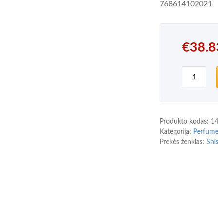
768614102021
€
38.8
produkt
Produkto kodas:
1
Kategorija:
Perfum
Prekės ženklas:
Shi