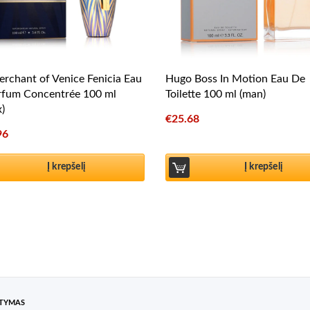
rchant of Venice Fenicia Eau
Hugo Boss In Motion Eau De
rfum Concentrée 100 ml
Toilette 100 ml (man)
x)
€
25.68
96
Į krepšelį
Į krepšelį
ATYMAS