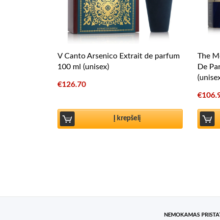
V Canto Arsenico Extrait de parfum
The Me
100 ml (unisex)
De Pa
(unise
€
126.70
€
106.
Į krepšelį
NEMOKAMAS PRIST