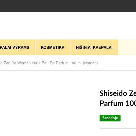
PALAI VYRAMS
KOSMETIKA
NIŠINIAI KVEPALAI
do Zen for Women 2007 Eau De Parfum 100 ml (woman)
Shiseido 
Parfum 10
Sandelyje