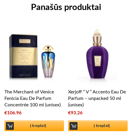
Panašūs produktai
The Merchant of Venice
Xerjoff ” V ” Accento Eau De
Fenicia Eau De Parfum
Parfum – unpacked 50 ml
Concentrée 100 ml (unisex)
(unisex)
€
106.96
€
93.26
Į krepšelį
Į krepšelį