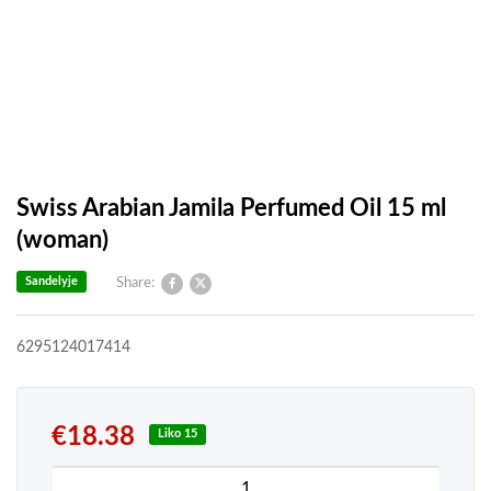
Swiss Arabian Jamila Perfumed Oil 15 ml
(woman)
Sandelyje
Share:
6295124017414
€
18.38
Liko 15
produkto kiekis: Swiss Arabian Jamila Perfumed O