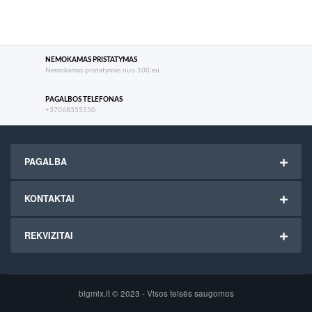
NEMOKAMAS PRISTATYMAS
Nemokamas pristatymas nuo 100 eu.
PAGALBOS TELEFONAS
+37068355550
PAGALBA
KONTAKTAI
REKVIZITAI
bigmix.lt © 2023 - Visos teisės saugomos