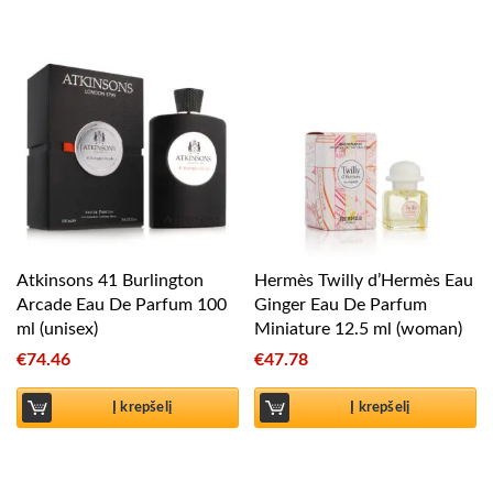
Atkinsons 41 Burlington
Hermès Twilly d’Hermès Eau
Arcade Eau De Parfum 100
Ginger Eau De Parfum
ml (unisex)
Miniature 12.5 ml (woman)
€
74.46
€
47.78
Į krepšelį
Į krepšelį