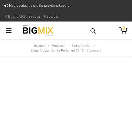
Naujos akcijos grožio prekėms kasdien!
Prisijungti/Registruotis
Pagalba
0
bigmix.lt
Produktai
Swiss Arabian
Swiss Arabian Jamila Perfumed Oil 15 ml (woman)