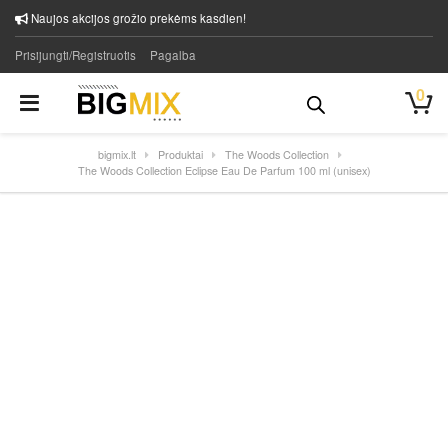
Naujos akcijos grožio prekėms kasdien!
Prisijungti/Registruotis
Pagalba
0
bigmix.lt
Produktai
The Woods Collection
The Woods Collection Eclipse Eau De Parfum 100 ml (unisex)