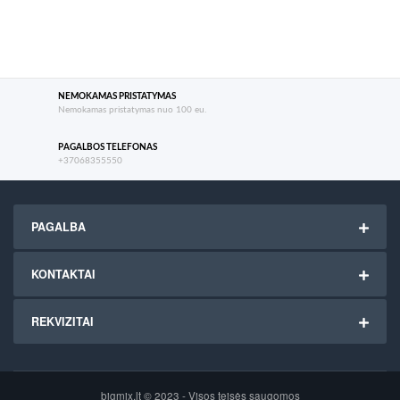
NEMOKAMAS PRISTATYMAS
Nemokamas pristatymas nuo 100 eu.
PAGALBOS TELEFONAS
+37068355550
PAGALBA
KONTAKTAI
REKVIZITAI
bigmix.lt © 2023 - Visos teisės saugomos