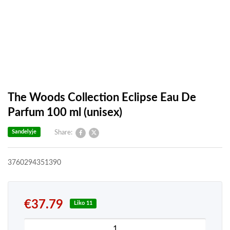
The Woods Collection Eclipse Eau De
Parfum 100 ml (unisex)
Sandelyje
Share:
3760294351390
€
37.79
Liko 11
produkto kiekis: The Woods Collection Eclipse Ea