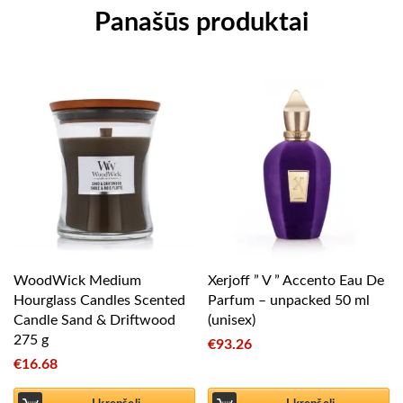
Panašūs produktai
WoodWick Medium
Xerjoff ” V ” Accento Eau De
Hourglass Candles Scented
Parfum – unpacked 50 ml
Candle Sand & Driftwood
(unisex)
275 g
€
93.26
€
16.68