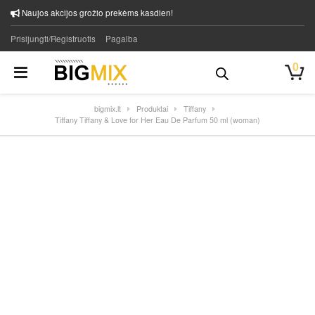
Naujos akcijos grožio prekėms kasdien!
Prisijungti/Registruotis
Pagalba
0
bigmix.lt
Produktai
Tiffany
Tiffany Tiffany & Love for Her Eau De Parfum 50 ml (woman)