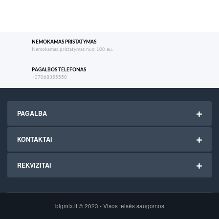
NEMOKAMAS PRISTATYMAS
Nemokamas pristatymas nuo 100 eu.
PAGALBOS TELEFONAS
+37068355550
PAGALBA
KONTAKTAI
REKVIZITAI
bigmix.lt © 2023 - Visos teisės saugomos