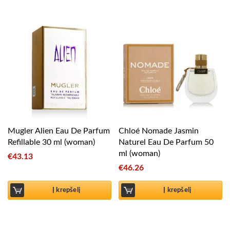
Mugler Alien Eau De Parfum
Chloé Nomade Jasmin
Refillable 30 ml (woman)
Naturel Eau De Parfum 50
ml (woman)
€
43.13
€
46.26
Į krepšelį
Į krepšelį