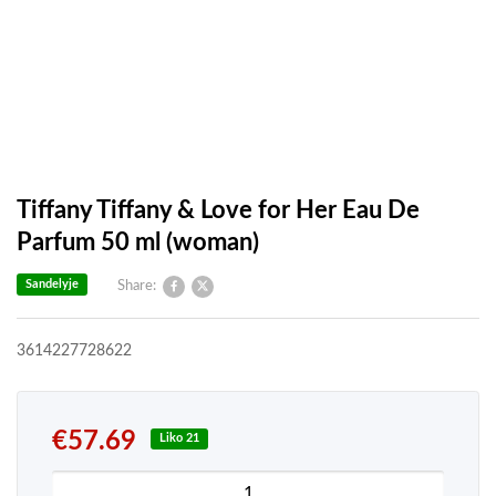
Tiffany Tiffany & Love for Her Eau De
Parfum 50 ml (woman)
Sandelyje
Share:
3614227728622
€
57.69
Liko 21
produkto kiekis: Tiffany Tiffany & Love for Her 