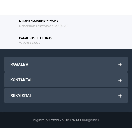
NEMOKAMAS PRISTATYMAS
Nemokamas pristatymas nuo 100 eu.
PAGALBOS TELEFONAS
+37068355550
PAGALBA
KONTAKTAI
REKVIZITAI
bigmix.lt © 2023 - Visos teisės saugomos