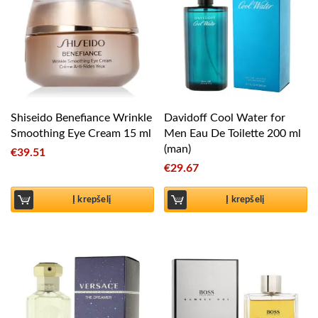
Shiseido Benefiance Wrinkle
Davidoff Cool Water for
Smoothing Eye Cream 15 ml
Men Eau De Toilette 200 ml
(man)
€
39.51
€
29.67
Į krepšelį
Į krepšelį