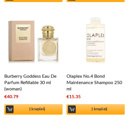
Burberry Goddess Eau De
Olaplex No.4 Bond
Parfum Refillable 30 ml
Maintenance Shampoo 250
(woman)
ml
€
40.79
€
15.35
Į krepšelį
Į krepšelį