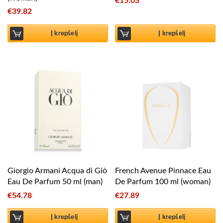
€
15.03
€
39.82
Į krepšelį
Į krepšelį
Giorgio Armani Acqua di Giò
French Avenue Pinnace Eau
Eau De Parfum 50 ml (man)
De Parfum 100 ml (woman)
€
54.78
€
27.89
Į krepšelį
Į krepšelį