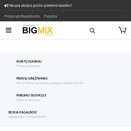
Naujos akcijos grožio prekėms kasdien!
Prisijungti/Registruotis
Pagalba
0
SIUNTŲ ĮKAINIAI
Prekių pristatymas
PREKIŲ GRĄŽINIMAS
Per 14 dienų nuo prekių pristatymo pirkėjui dienos
PIRKIMO TAISYKLES
Prekių pristatymas
REIKIA PAGALBOS?
Skambinkite +37068355550