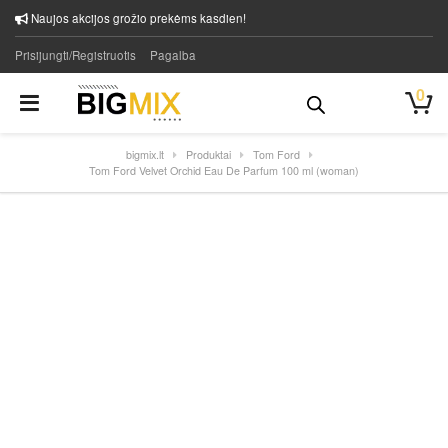
Naujos akcijos grožio prekėms kasdien!
Prisijungti/Registruotis
Pagalba
0
bigmix.lt
Produktai
Tom Ford
Tom Ford Velvet Orchid Eau De Parfum 100 ml (woman)