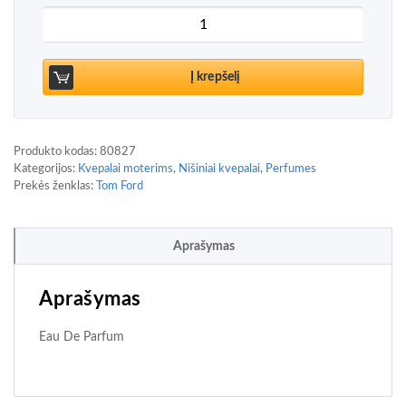
produkto kiekis: Tom Ford Velvet Orchid Eau De 
Į krepšelį
Produkto kodas:
80827
Kategorijos:
Kvepalai moterims
,
Nišiniai kvepalai
,
Perfumes
Prekės ženklas:
Tom Ford
Aprašymas
Aprašymas
Eau De Parfum