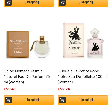
Į krepšelį
Į krepšelį
Chloé Nomade Jasmin
Guerlain La Petite Robe
Naturel Eau De Parfum 75
Noire Eau De Toilette 100 ml
ml (woman)
(woman)
€
53.41
€
52.24
Į krepšelį
Į krepšelį