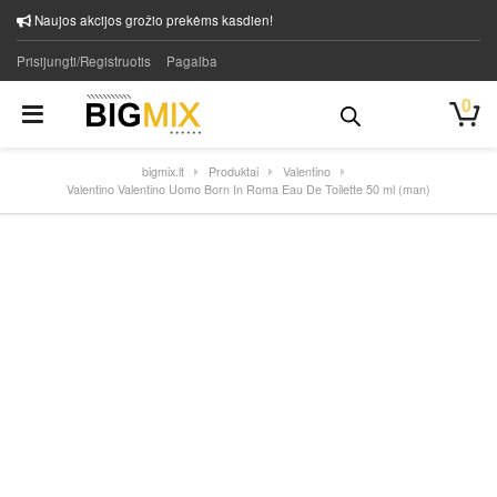
Naujos akcijos grožio prekėms kasdien!
Prisijungti/Registruotis
Pagalba
0
bigmix.lt
Produktai
Valentino
Valentino Valentino Uomo Born In Roma Eau De Toilette 50 ml (man)