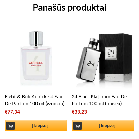
Panašūs produktai
Eight & Bob Annicke 4 Eau
24 Elixir Platinum Eau De
De Parfum 100 ml (woman)
Parfum 100 ml (unisex)
€
77.34
€
33.23
Į krepšelį
Į krepšelį