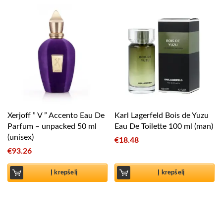
Xerjoff ” V ” Accento Eau De
Karl Lagerfeld Bois de Yuzu
Parfum – unpacked 50 ml
Eau De Toilette 100 ml (man)
(unisex)
€
18.48
€
93.26
Į krepšelį
Į krepšelį