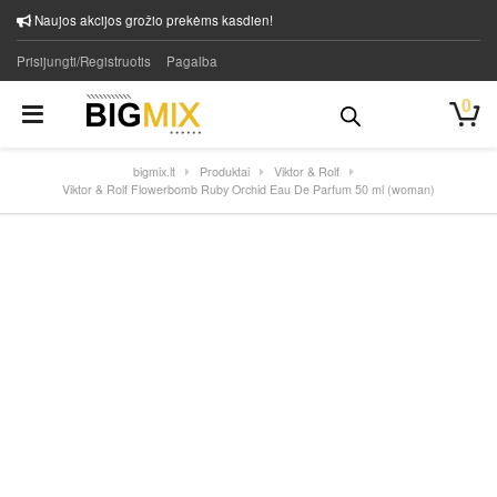
Naujos akcijos grožio prekėms kasdien!
Prisijungti/Registruotis
Pagalba
0
bigmix.lt
Produktai
Viktor & Rolf
Viktor & Rolf Flowerbomb Ruby Orchid Eau De Parfum 50 ml (woman)