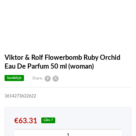
Viktor & Rolf Flowerbomb Ruby Orchid
Eau De Parfum 50 ml (woman)
Sandelyje
Share:
3614273622622
€
63.31
Liko 7
produkto kiekis: Viktor & Rolf Flowerbomb Ruby 