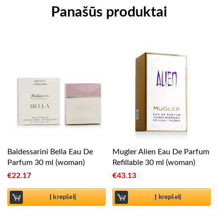
Panašūs produktai
Baldessarini Bella Eau De
Mugler Alien Eau De Parfum
Parfum 30 ml (woman)
Refillable 30 ml (woman)
€
22.17
€
43.13
Į krepšelį
Į krepšelį