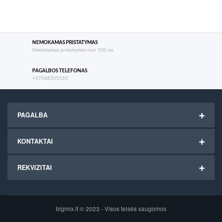
NEMOKAMAS PRISTATYMAS
Nemokamas pristatymas nuo 100 eu.
PAGALBOS TELEFONAS
+37068355550
PAGALBA
KONTAKTAI
REKVIZITAI
bigmix.lt © 2023 - Visos teisės saugomos