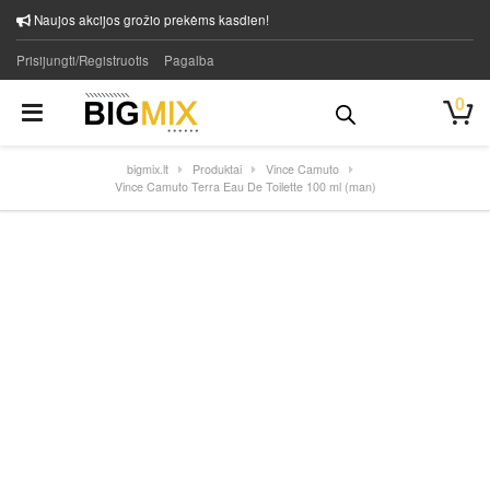
Naujos akcijos grožio prekėms kasdien!
Prisijungti/Registruotis
Pagalba
0
bigmix.lt
Produktai
Vince Camuto
Vince Camuto Terra Eau De Toilette 100 ml (man)