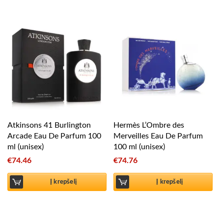
Atkinsons 41 Burlington
Hermès L’Ombre des
Arcade Eau De Parfum 100
Merveilles Eau De Parfum
ml (unisex)
100 ml (unisex)
€
74.46
€
74.76
Į krepšelį
Į krepšelį