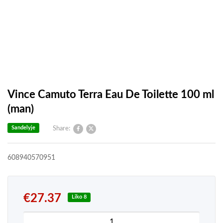
Vince Camuto Terra Eau De Toilette 100 ml
(man)
Sandelyje
Share:
608940570951
€
27.37
Liko 8
produkto kiekis: Vince Camuto Terra Eau De Toilet