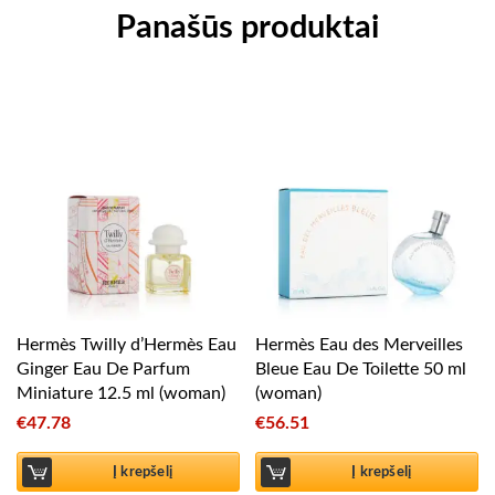
Panašūs produktai
Hermès Twilly d’Hermès Eau
Hermès Eau des Merveilles
Ginger Eau De Parfum
Bleue Eau De Toilette 50 ml
Miniature 12.5 ml (woman)
(woman)
€
47.78
€
56.51
Į krepšelį
Į krepšelį