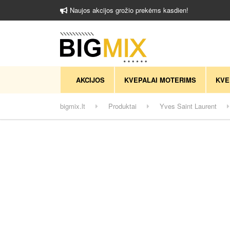
Naujos akcijos grožio prekėms kasdien!
AKCIJOS
KVEPALAI MOTERIMS
KVE
bigmix.lt
Produktai
Yves Saint Laurent