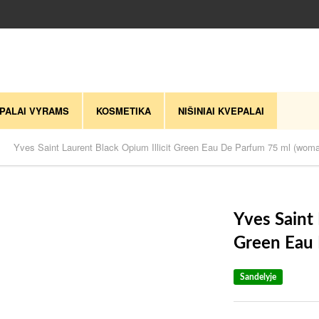
PALAI VYRAMS
KOSMETIKA
NIŠINIAI KVEPALAI
Yves Saint Laurent Black Opium Illicit Green Eau De Parfum 75 ml (wom
Yves Saint 
Green Eau
Sandelyje