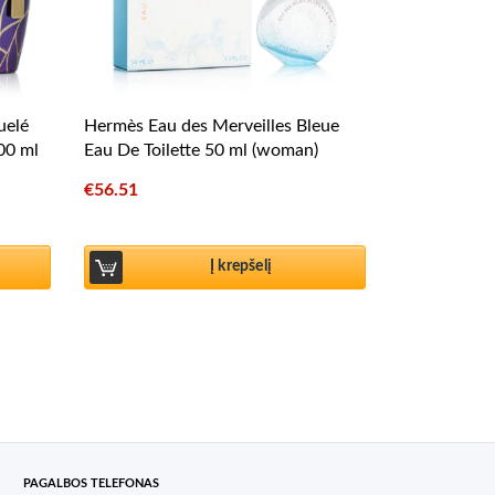
uelé
Hermès Eau des Merveilles Bleue
00 ml
Eau De Toilette 50 ml (woman)
€
56.51
Į krepšelį
PAGALBOS TELEFONAS