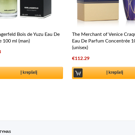
agerfeld Bois de Yuzu Eau De
The Merchant of Venice Craq
te 100 ml (man)
Eau De Parfum Concentrée 1
(unisex)
8
€
112.29
Į krepšelį
Į krepšelį
ATYMAS