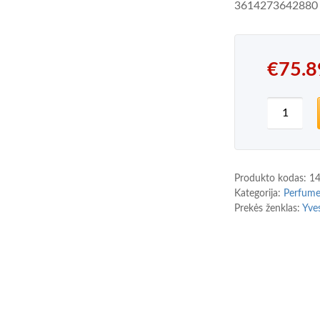
3614273642880
€
75.8
produkto
Produkto kodas:
1
Kategorija:
Perfum
Prekės ženklas:
Yve