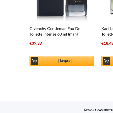
Givenchy Gentleman Eau De
Karl L
Toilette Intense 60 ml (man)
Toilet
€
39.39
€
18.4
Į krepšelį
NEMOKAMAS PRIST