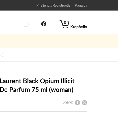
Prisijungti/Registruotis
Pagalba
0
Krepšelis
an)
Laurent Black Opium Illicit
 De Parfum 75 ml (woman)
Share: