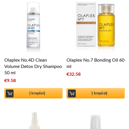
Olaplex No.4D Clean
Olaplex No.7 Bonding Oil 60
Volume Detox Dry Shampoo
ml
50 ml
€
32.58
€
9.58
Į krepšelį
Į krepšelį