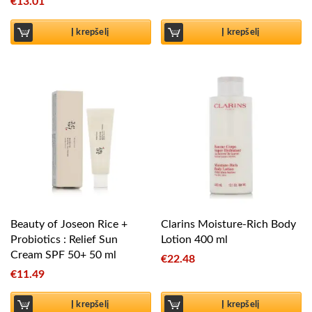
€
13.01
Į krepšelį
Į krepšelį
Beauty of Joseon Rice +
Clarins Moisture-Rich Body
Probiotics : Relief Sun
Lotion 400 ml
Cream SPF 50+ 50 ml
€
22.48
€
11.49
Į krepšelį
Į krepšelį