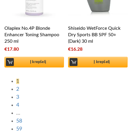
Olaplex No.4P Blonde
Shiseido WetForce Quick
Enhancer Toning Shampoo
Dry Sports BB SPF 50+
250 ml
(Dark) 30 ml
€
17.80
€
16.28
Į krepšelį
Į krepšelį
1
2
3
4
…
58
59