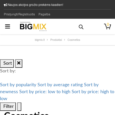
Naujos akcijos grožio prekėms kasdien!
Prisijungti/Registruotis
Pagalba
0
bigmix.lt
Produktai
Cosmetics
Sort
Sort by:
Sort by popularity
Sort by average rating
Sort by
newness
Sort by price: low to high
Sort by price: high to
low
Filter