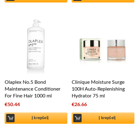
Olaplex No.5 Bond
Clinique Moisture Surge
Maintenance Conditioner
100H Auto-Replenishing
For Fine Hair 1000 ml
Hydrator 75 ml
€
50.44
€
26.66
Į krepšelį
Į krepšelį