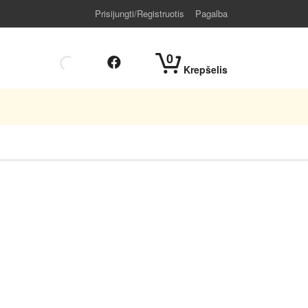
Prisijungti/Registruotis
Pagalba
0
Krepšelis