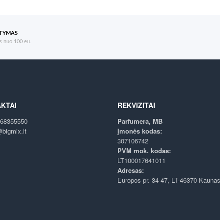
ATYMAS
 nuo 100 eu.
KTAI
REKVIZITAI
68355550
Parfumera, MB
bigmix.lt
Įmonės kodas:
307106742
PVM mok. kodas:
LT100017641011
Adresas:
Europos pr. 34-47, LT-46370 Kauna