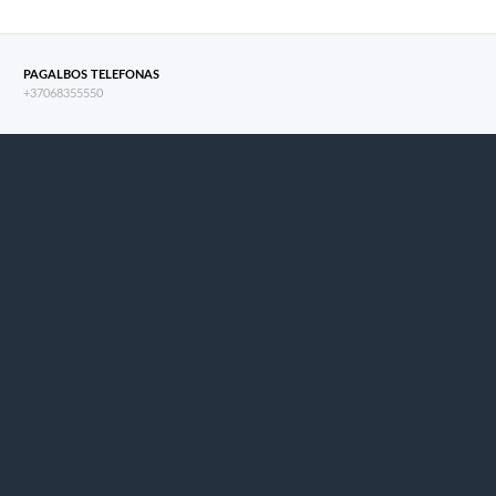
PAGALBOS TELEFONAS
+37068355550
s