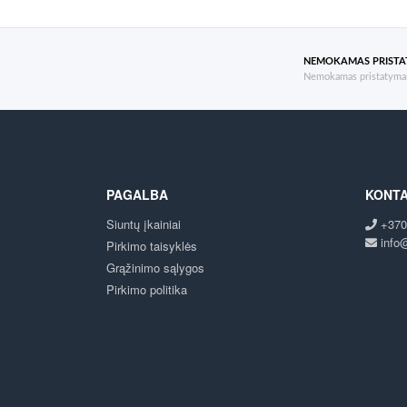
NEMOKAMAS PRIST
Nemokamas pristatymas
PAGALBA
KONTA
Siuntų įkainiai
+370
info@
Pirkimo taisyklės
Grąžinimo sąlygos
Pirkimo politika