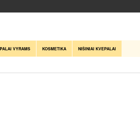
PALAI VYRAMS
KOSMETIKA
NIŠINIAI KVEPALAI
 naujausią