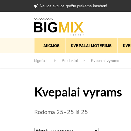
Naujos akcijos grožio prekėms kasdien!
AKCIJOS
KVEPALAI MOTERIMS
KVE
bigmix.lt
Produktai
Kvepalai vyrams
Kvepalai vyrams
Rūšiuojama pagal
Rodoma 25–25 iš 25