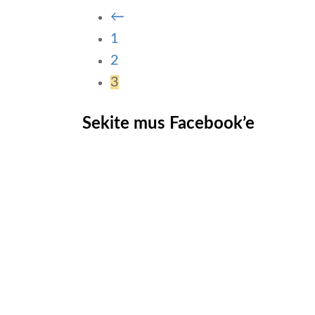
←
1
2
3
Sekite mus Facebook’e