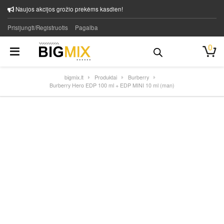
Naujos akcijos grožio prekėms kasdien!
Prisijungti/Registruotis
Pagalba
0
bigmix.lt
Produktai
Burberry
Burberry Hero EDP 100 ml + EDP MINI 10 ml (man)