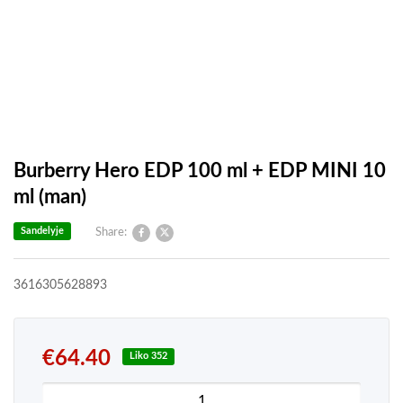
Burberry Hero EDP 100 ml + EDP MINI 10
ml (man)
Sandelyje
Share:
3616305628893
€
64.40
Liko 352
produkto kiekis: Burberry Hero EDP 100 ml + EDP