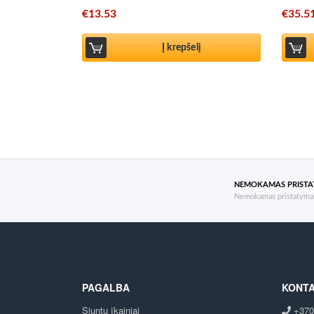
€
13.53
€
35.5
Į krepšelį
NEMOKAMAS PRIST
Nemokamas pristatymas
PAGALBA
KONTA
Siuntų įkainiai
+370