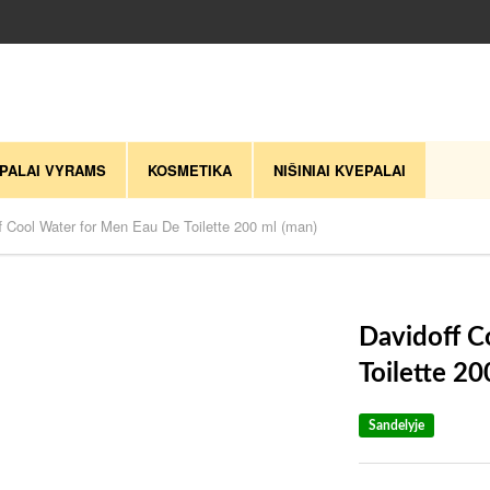
PALAI VYRAMS
KOSMETIKA
NIŠINIAI KVEPALAI
f Cool Water for Men Eau De Toilette 200 ml (man)
Davidoff C
Toilette 20
Sandelyje