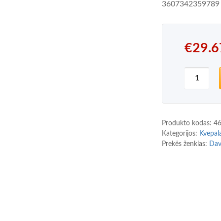
3607342359789
€
29.6
produkto
Produkto kodas:
4
Kategorijos:
Kvepal
Prekės ženklas:
Dav