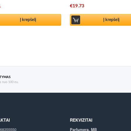
1
€
19.73
Į krepšelį
Į krepšelį
ATYMAS
 nuo 100 eu.
KTAI
REKVIZITAI
68355550
Parfumera, MB