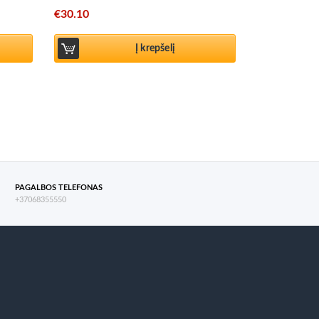
€
30.10
Į krepšelį
PAGALBOS TELEFONAS
+37068355550