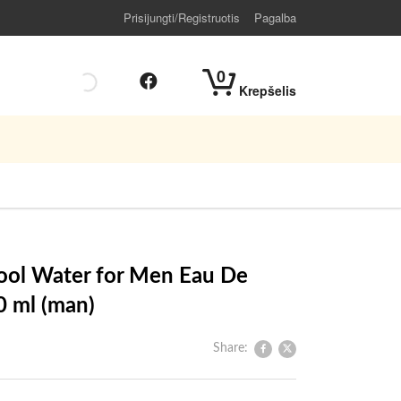
Prisijungti/Registruotis
Pagalba
0
Krepšelis
ool Water for Men Eau De
0 ml (man)
Share: