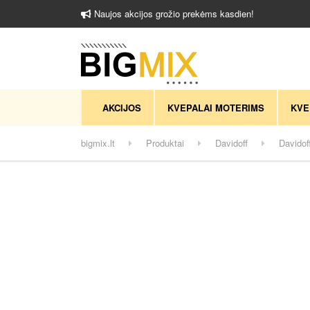
Naujos akcijos grožio prekėms kasdien!
AKCIJOS
KVEPALAI MOTERIMS
KVE
bigmix.lt
Produktai
Davidoff
Davidof