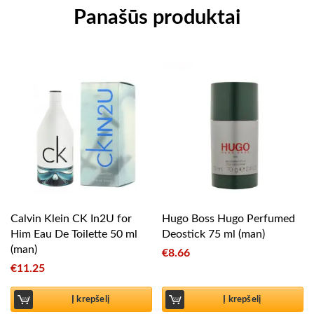
Panašūs produktai
Calvin Klein CK In2U for
Hugo Boss Hugo Perfumed
Him Eau De Toilette 50 ml
Deostick 75 ml (man)
(man)
€
8.66
€
11.25
Į krepšelį
Į krepšelį