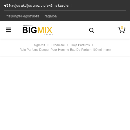
Naujos akcijos grožio prekėms kasdien!
Prisijungti/Registruotis
Pagalba
0
bigmix.lt
Produktai
Roja Parfums
Roja Parfums Danger Pour Homme Eau De Parfum 100 ml (man)