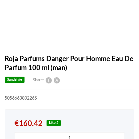
Roja Parfums Danger Pour Homme Eau De
Parfum 100 ml (man)
Sandelyje
Share:
5056663802265
€
160.42
Liko 2
produkto kiekis: Roja Parfums Danger Pour Homm