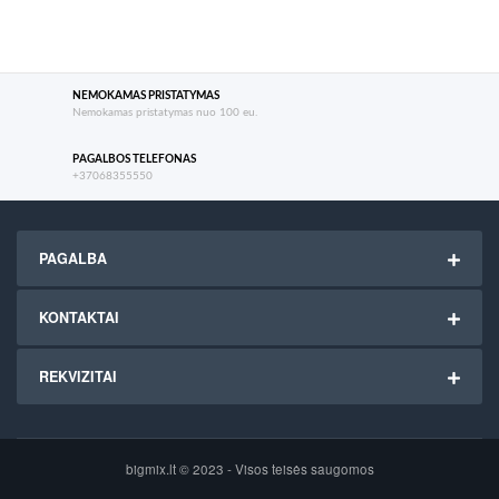
NEMOKAMAS PRISTATYMAS
Nemokamas pristatymas nuo 100 eu.
PAGALBOS TELEFONAS
+37068355550
PAGALBA
KONTAKTAI
REKVIZITAI
bigmix.lt © 2023 - Visos teisės saugomos