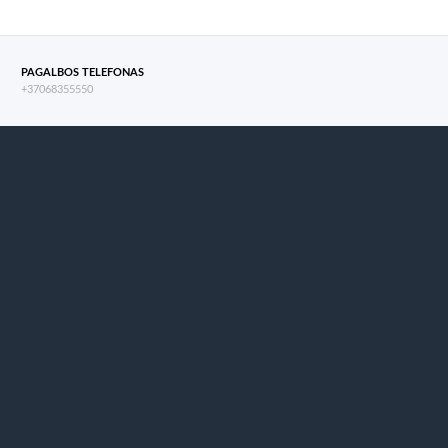
PAGALBOS TELEFONAS
+37068355550
s