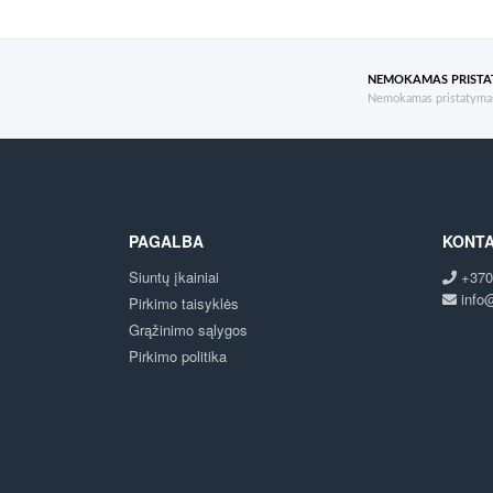
NEMOKAMAS PRIST
Nemokamas pristatymas
PAGALBA
KONTA
Siuntų įkainiai
+370
info@
Pirkimo taisyklės
Grąžinimo sąlygos
Pirkimo politika