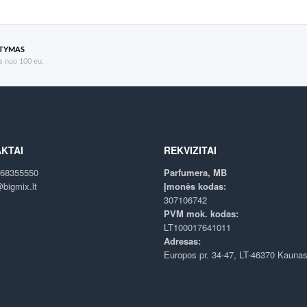
ATYMAS
 nuo 100 eu.
KTAI
REKVIZITAI
68355550
Parfumera, MB
bigmix.lt
Įmonės kodas:
307106742
PVM mok. kodas:
LT100017641011
Adresas:
Europos pr. 34-47, LT-46370 Kauna