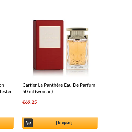
ion
Cartier La Panthère Eau De Parfum
tester
50 ml (woman)
€
69.25
Į krepšelį