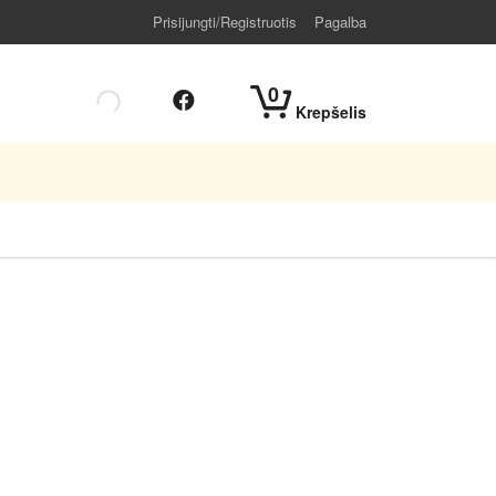
Prisijungti/Registruotis
Pagalba
0
Krepšelis