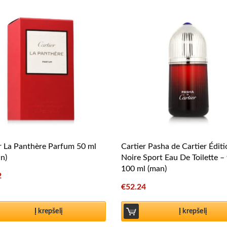
r La Panthère Parfum 50 ml
Cartier Pasha de Cartier Édit
n)
Noire Sport Eau De Toilette – 
100 ml (man)
2
€
52.24
Į krepšelį
Į krepšelį