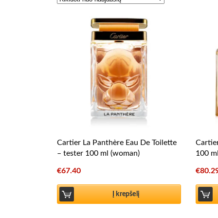
Cartier La Panthère Eau De Toilette
Cartie
– tester 100 ml (woman)
100 ml
€
67.40
€
80.2
Į krepšelį