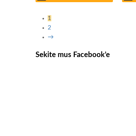
1
2
→
Sekite mus Facebook’e