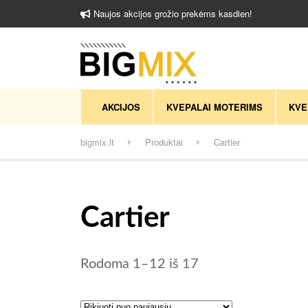
Naujos akcijos grožio prekėms kasdien!
AKCIJOS
KVEPALAI MOTERIMS
KVE
bigmix.lt
Produktai
Cartier
Cartier
Rūšiuojama pagal 
Rodoma 1–12 iš 17