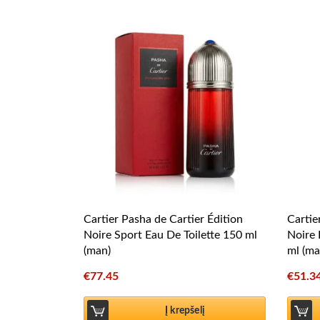
Cartier Pasha de Cartier Édition
Cartie
Noire Sport Eau De Toilette 150 ml
Noire 
(man)
ml (ma
€
77.45
€
51.3
Į krepšelį