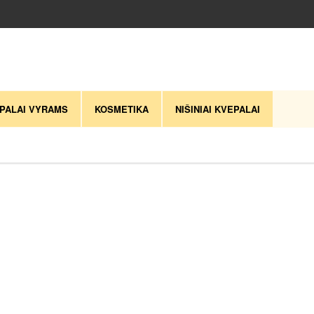
PALAI VYRAMS
KOSMETIKA
NIŠINIAI KVEPALAI
naujausią