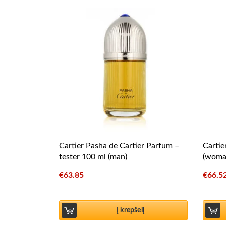
Cartier Pasha de Cartier Parfum –
Cartie
tester 100 ml (man)
(woma
€
63.85
€
66.5
Į krepšelį