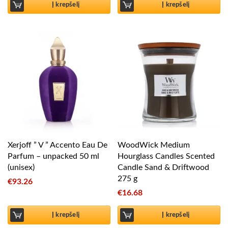
Į krepšelį
Į krepšelį
Xerjoff ” V ” Accento Eau De
WoodWick Medium
Parfum – unpacked 50 ml
Hourglass Candles Scented
(unisex)
Candle Sand & Driftwood
275 g
€
93.26
€
16.68
Į krepšelį
Į krepšelį