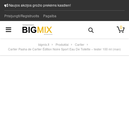
Naujos akcijos grožio prekėms kasdien!
Prisijungti/Registruotis
Pagalba
0
bigmix.lt
Produktai
Cartier
Cartier Pasha de Cartier Édition Noire Sport Eau De Toilette – tester 100 ml (man)