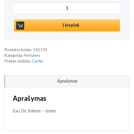
produkto kiekis: Cartier Pasha de Cartier Édition N
Į krepšelį
Produkto kodas:
142724
Kategorija:
Perfumes
Prekės ženklas:
Cartier
Aprašymas
Aprašymas
Eau De Toilette – tester