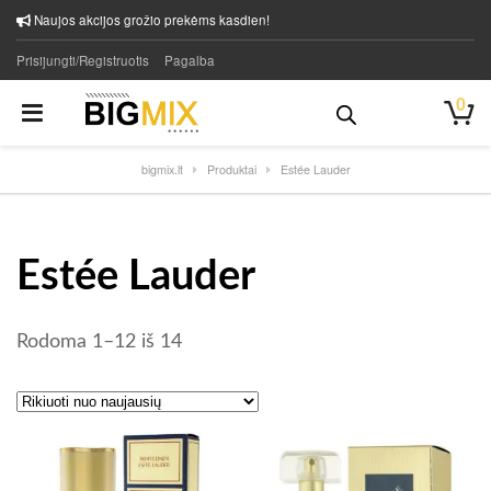
Naujos akcijos grožio prekėms kasdien!
Prisijungti/Registruotis
Pagalba
0
bigmix.lt
Produktai
Estée Lauder
Estée Lauder
Rūšiuojama pagal naujausią
Rodoma 1–12 iš 14