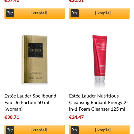
€
59.42
€
20.61
Į krepšelį
Į krepšelį
Estée Lauder Spellbound
Estée Lauder Nutritious
Eau De Parfum 50 ml
Cleansing Radiant Energy 2-
(woman)
in-1 Foam Cleanser 125 ml
€
38.71
€
24.47
Į krepšelį
Į krepšelį