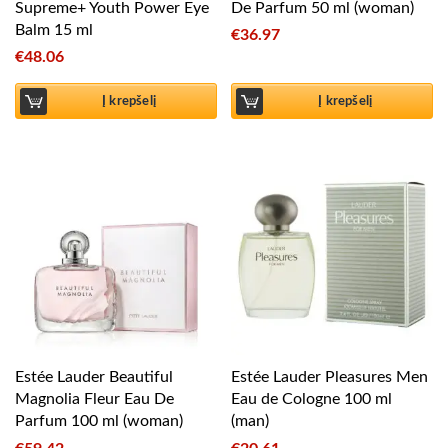
Supreme+ Youth Power Eye
De Parfum 50 ml (woman)
Balm 15 ml
€
36.97
€
48.06
Į krepšelį
Į krepšelį
Estée Lauder Beautiful
Estée Lauder Pleasures Men
Magnolia Fleur Eau De
Eau de Cologne 100 ml
Parfum 100 ml (woman)
(man)