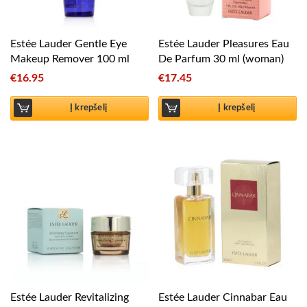
Estée Lauder Gentle Eye
Estée Lauder Pleasures Eau
Makeup Remover 100 ml
De Parfum 30 ml (woman)
€
16.95
€
17.45
Į krepšelį
Į krepšelį
Estée Lauder Revitalizing
Estée Lauder Cinnabar Eau