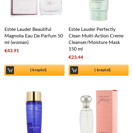
Estée Lauder Beautiful
Estée Lauder Perfectly
Magnolia Eau De Parfum 50
Clean Multi-Action Creme
ml (woman)
Cleanser/Moisture Mask
150 ml
€
43.91
€
23.44
Į krepšelį
Į krepšelį