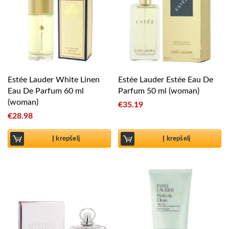
Estée Lauder White Linen
Estée Lauder Estée Eau De
Eau De Parfum 60 ml
Parfum 50 ml (woman)
(woman)
€
35.19
€
28.98
Į krepšelį
Į krepšelį