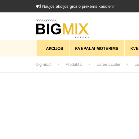
Naujos akcijos grožio prekėms kasdien!
AKCIJOS
KVEPALAI MOTERIMS
KVE
bigmix.lt
Produktai
Estée Lauder
Es