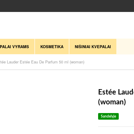
PALAI VYRAMS
KOSMETIKA
NIŠINIAI KVEPALAI
tée Lauder Estée Eau De Parfum 50 ml (woman)
Estée Laud
(woman)
Sandelyje