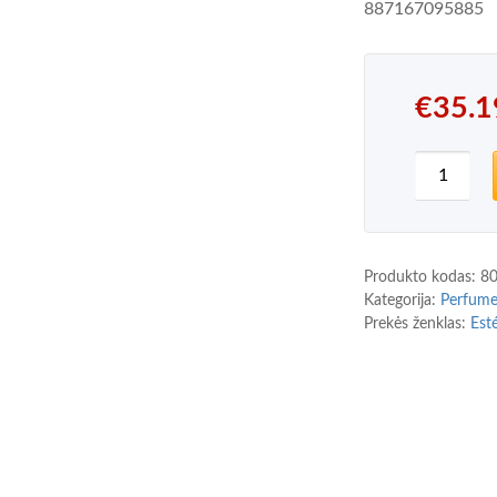
887167095885
€
35.1
produkto
Produkto kodas:
8
Kategorija:
Perfum
Prekės ženklas:
Est