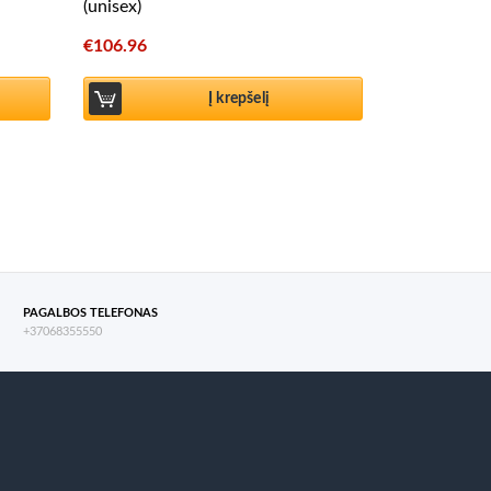
(unisex)
€
106.96
Į krepšelį
PAGALBOS TELEFONAS
+37068355550