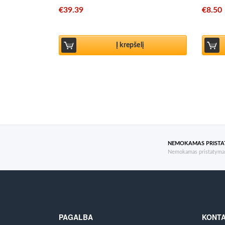
€
39.39
€
8.50
Į krepšelį
NEMOKAMAS PRIST
Nemokamas pristatymas
PAGALBA
KONTA