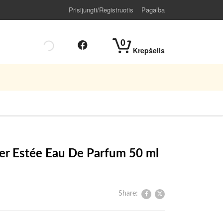
Prisijungti/Registruotis
Pagalba
0
Krepšelis
er Estée Eau De Parfum 50 ml
Share: