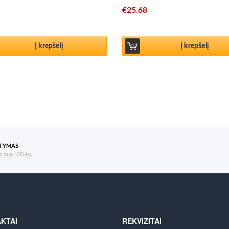
€
25.68
Į krepšelį
Į krepšelį
ATYMAS
 nuo 100 eu.
KTAI
REKVIZITAI